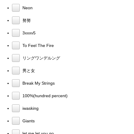
Neon
努努
3xxxv5
To Feel The Fire
リングワンデルング
男と女
Break My Strings
100%(hundred percent)
iwasking
Giants
let me let you go