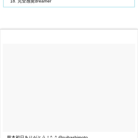
完全感覚dreamer
熊本初日ありがとう！^_^ @ruihashimoto