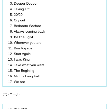
Deeper Deeper
Taking Off
20/20
Cry out
Bedroom Warfare
Always coming back
Be the light
Wherever you are
Bon Voyage
Start Again
I was King
Take what you want
The Begining
Mighty Long Fall
We are
アンコール