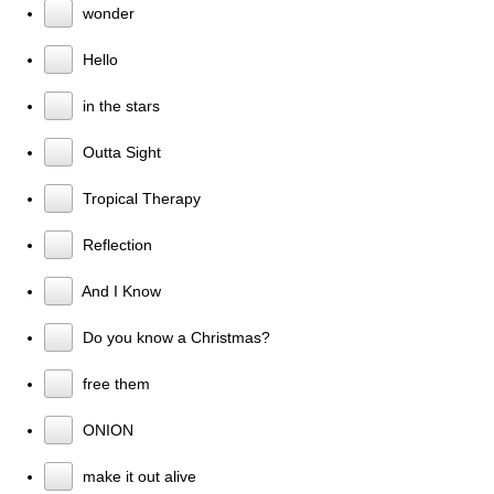
wonder
Hello
in the stars
Outta Sight
Tropical Therapy
Reflection
And I Know
Do you know a Christmas?
free them
ONION
make it out alive