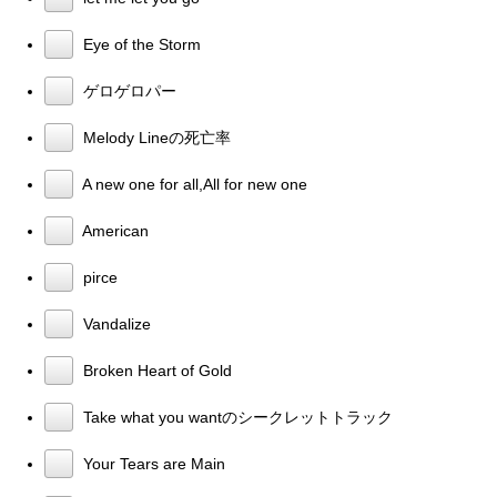
Eye of the Storm
ゲロゲロパー
Melody Lineの死亡率
A new one for all,All for new one
American
pirce
Vandalize
Broken Heart of Gold
Take what you wantのシークレットトラック
Your Tears are Main