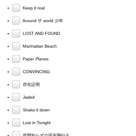
Keep it real
Around ザ world 少年
LOST AND FOUND
Manhattan Beach
Paper Planes
CONVINCING
存在証明
Jaded
Shake it down
Lost in Tonight
世間知らずの宇宙飛行士