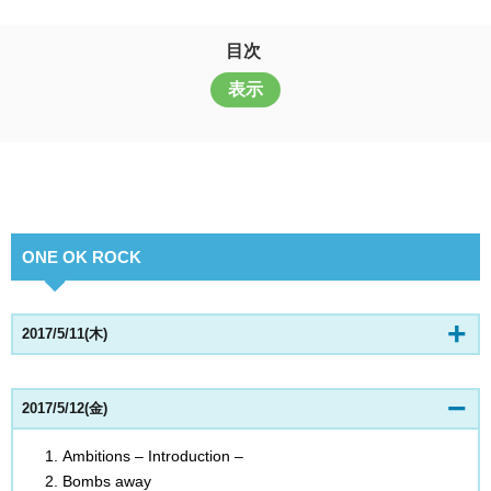
目次
表示
ONE OK ROCK
2017/5/11(木)
2017/5/12(金)
Ambitions – Introduction –
Bombs away