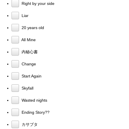
Right by your side
Liar
20 years old
All Mine
内秘心書
Change
Start Again
Skyfall
Wasted nights
Ending Story??
カサブタ