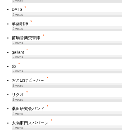
3
votes
*
DATS
2
votes
*
羊歯明神
2
votes
*
苗場音楽突撃隊
2
votes
*
gallant
2
votes
*
tio
2
votes
*
おとぼけビ～バ～
2
votes
*
リクオ
2
votes
*
桑田研究会バンド
2
votes
*
太陽肛門スパパーン
2
votes