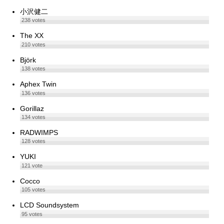
小沢健二
238
votes
The XX
210
votes
Björk
138
votes
Aphex Twin
136
votes
Gorillaz
134
votes
RADWIMPS
128
votes
YUKI
121
vote
Cocco
105
votes
LCD Soundsystem
95
votes