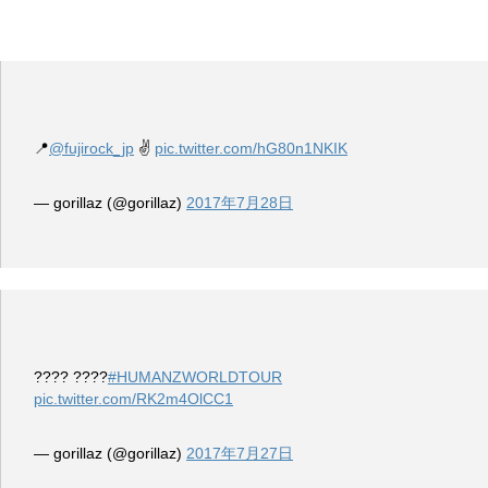
📍
@fujirock_jp
✌️
pic.twitter.com/hG80n1NKIK
— gorillaz (@gorillaz)
2017年7月28日
???? ????
#HUMANZWORLDTOUR
pic.twitter.com/RK2m4OlCC1
— gorillaz (@gorillaz)
2017年7月27日