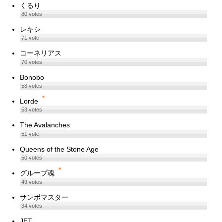
くるり
80
votes
レキシ
71
vote
コーネリアス
70
votes
Bonobo
58
votes
*
Lorde
53
votes
The Avalanches
51
vote
Queens of the Stone Age
50
votes
*
グループ魂
49
votes
サンボマスター
34
votes
JET