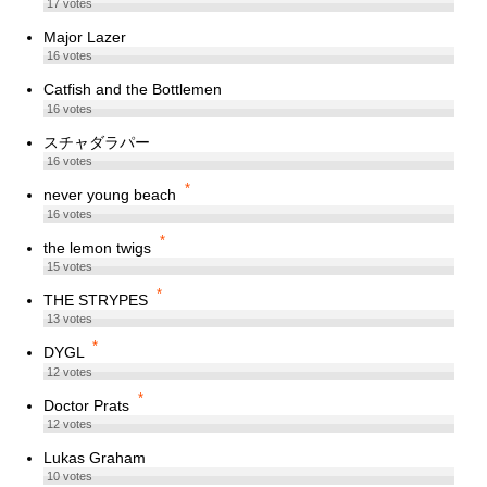
17
votes
Major Lazer
16
votes
Catfish and the Bottlemen
16
votes
スチャダラパー
16
votes
*
never young beach
16
votes
*
the lemon twigs
15
votes
*
THE STRYPES
13
votes
*
DYGL
12
votes
*
Doctor Prats
12
votes
Lukas Graham
10
votes