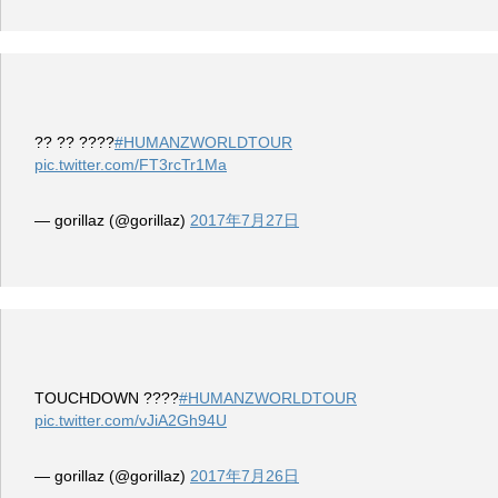
?? ?? ????
#HUMANZWORLDTOUR
pic.twitter.com/FT3rcTr1Ma
— gorillaz (@gorillaz)
2017年7月27日
TOUCHDOWN ????
#HUMANZWORLDTOUR
pic.twitter.com/vJiA2Gh94U
— gorillaz (@gorillaz)
2017年7月26日