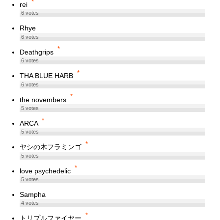
*
rei
6
votes
Rhye
6
votes
*
Deathgrips
6
votes
*
THA BLUE HARB
6
votes
*
the novembers
5
votes
*
ARCA
5
votes
*
ヤシの木フラミンゴ
5
votes
*
love psychedelic
5
votes
Sampha
4
votes
*
トリプルファイヤー