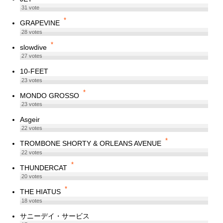
31
vote
*
GRAPEVINE
28
votes
*
slowdive
27
votes
10-FEET
23
votes
*
MONDO GROSSO
23
votes
Asgeir
22
votes
*
TROMBONE SHORTY & ORLEANS AVENUE
22
votes
*
THUNDERCAT
20
votes
*
THE HIATUS
18
votes
サニーデイ・サービス