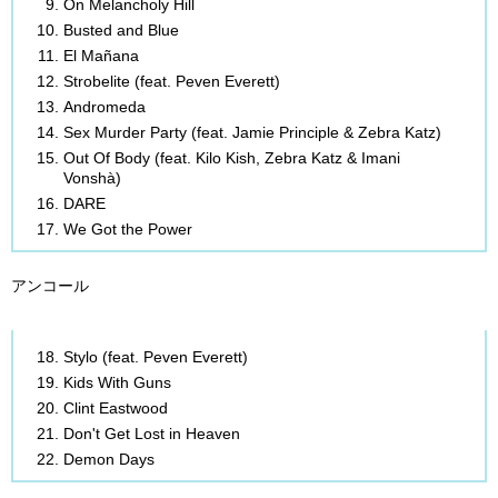
On Melancholy Hill
Busted and Blue
El Mañana
Strobelite (feat. Peven Everett)
Andromeda
Sex Murder Party (feat. Jamie Principle & Zebra Katz)
Out Of Body (feat. Kilo Kish, Zebra Katz & Imani
Vonshà)
DARE
We Got the Power
アンコール
Stylo (
feat.
Peven Everett)
Kids With Guns
Clint Eastwood
Don't Get Lost in Heaven
Demon Days