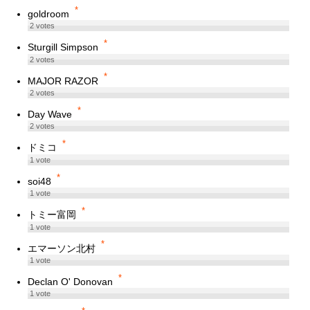
*
goldroom
2
votes
*
Sturgill Simpson
2
votes
*
MAJOR RAZOR
2
votes
*
Day Wave
2
votes
*
ドミコ
1
vote
*
soi48
1
vote
*
トミー富岡
1
vote
*
エマーソン北村
1
vote
*
Declan O' Donovan
1
vote