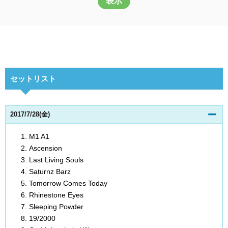
表示
セットリスト
2017/7/28(金)
M1 A1
Ascension
Last Living Souls
Saturnz Barz
Tomorrow Comes Today
Rhinestone Eyes
Sleeping Powder
19/2000