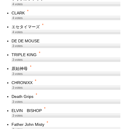
4
votes
*
CLARK
4
votes
*
エセタイマーズ
4
votes
DE DE MOUSE
3
votes
*
TRIPLE KING
3
votes
*
原始神母
3
votes
*
CHRONIXX
3
votes
*
Death Grips
3
votes
*
ELVIN BISHOP
3
votes
*
Father John Misty