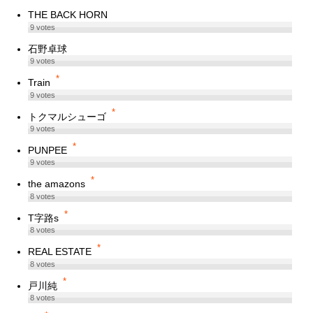
THE BACK HORN
9
votes
石野卓球
9
votes
*
Train
9
votes
*
トクマルシューゴ
9
votes
*
PUNPEE
9
votes
*
the amazons
8
votes
*
T字路s
8
votes
*
REAL ESTATE
8
votes
*
戸川純
8
votes