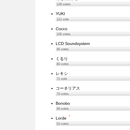
128
votes
YUKI
121
vote
Cocco
105
votes
LCD Soundsystem
95
votes
くるり
80
votes
レキシ
71
vote
コーネリアス
70
votes
Bonobo
58
votes
*
Lorde
53
votes