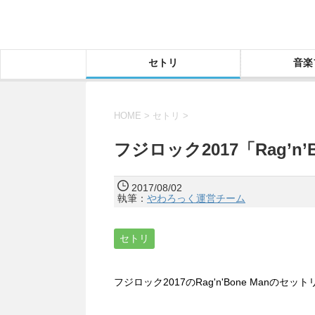
セトリ
音楽
HOME
>
セトリ
>
フジロック2017「Rag’n
2017/08/02
執筆：
やわろっく運営チーム
セトリ
フジロック2017のRag'n'Bone Manの