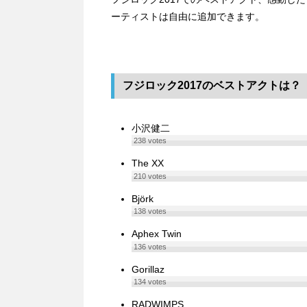
ーティストは自由に追加できます。
フジロック2017のベストアクトは？
小沢健二
238
votes
The XX
210
votes
Björk
138
votes
Aphex Twin
136
votes
Gorillaz
134
votes
RADWIMPS