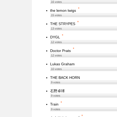
16
votes
*
the lemon twigs
15
votes
*
THE STRYPES
13
votes
*
DYGL
12
votes
*
Doctor Prats
12
votes
Lukas Graham
10
votes
THE BACK HORN
9
votes
石野卓球
9
votes
*
Train
9
votes
*