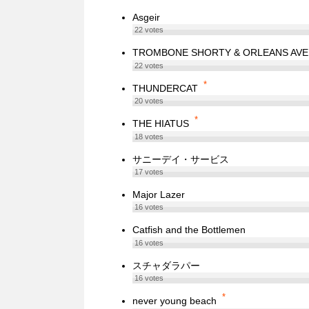
Asgeir
22
votes
TROMBONE SHORTY & ORLEANS AV
22
votes
*
THUNDERCAT
20
votes
*
THE HIATUS
18
votes
サニーデイ・サービス
17
votes
Major Lazer
16
votes
Catfish and the Bottlemen
16
votes
スチャダラパー
16
votes
*
never young beach