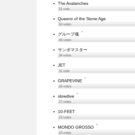
The Avalanches
51
vote
Queens of the Stone Age
50
votes
*
グループ魂
49
votes
サンボマスター
34
votes
JET
31
vote
*
GRAPEVINE
28
votes
*
slowdive
27
votes
10-FEET
23
votes
*
MONDO GROSSO
23
votes