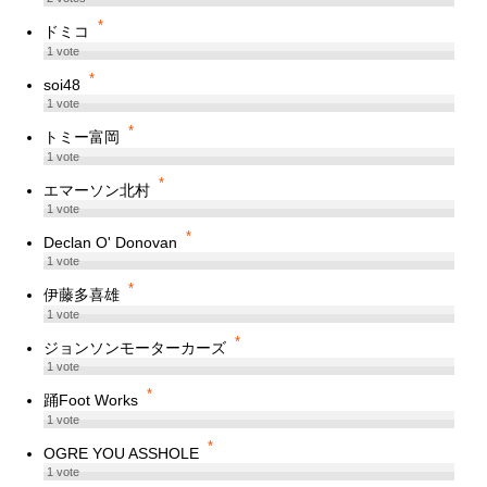
*
ドミコ
1
vote
*
soi48
1
vote
*
トミー富岡
1
vote
*
エマーソン北村
1
vote
*
Declan O' Donovan
1
vote
*
伊藤多喜雄
1
vote
*
ジョンソンモーターカーズ
1
vote
*
踊Foot Works
1
vote
*
OGRE YOU ASSHOLE
1
vote