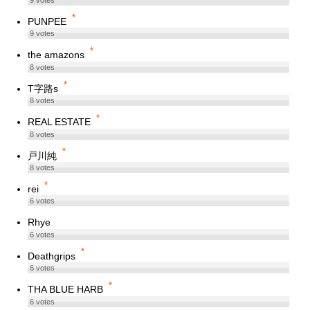
9
votes
*
PUNPEE
9
votes
*
the amazons
8
votes
*
T字路s
8
votes
*
REAL ESTATE
8
votes
*
戸川純
8
votes
*
rei
6
votes
Rhye
6
votes
*
Deathgrips
6
votes
*
THA BLUE HARB
6
votes