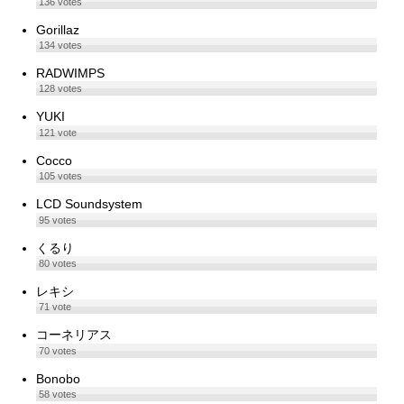
136
votes
Gorillaz
134
votes
RADWIMPS
128
votes
YUKI
121
vote
Cocco
105
votes
LCD Soundsystem
95
votes
くるり
80
votes
レキシ
71
vote
コーネリアス
70
votes
Bonobo
58
votes