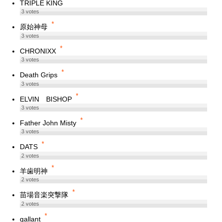
*
TRIPLE KING
3
votes
*
原始神母
3
votes
*
CHRONIXX
3
votes
*
Death Grips
3
votes
*
ELVIN BISHOP
3
votes
*
Father John Misty
3
votes
*
DATS
2
votes
*
羊歯明神
2
votes
*
苗場音楽突撃隊
2
votes
*
gallant