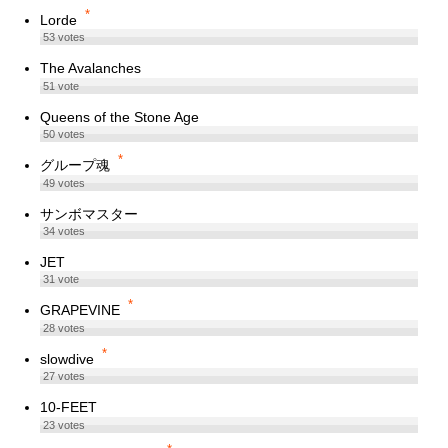
*
Lorde
53
votes
The Avalanches
51
vote
Queens of the Stone Age
50
votes
*
グループ魂
49
votes
サンボマスター
34
votes
JET
31
vote
*
GRAPEVINE
28
votes
*
slowdive
27
votes
10-FEET
23
votes