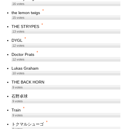
16
votes
*
the lemon twigs
15
votes
*
THE STRYPES
13
votes
*
DYGL
12
votes
*
Doctor Prats
12
votes
Lukas Graham
10
votes
THE BACK HORN
9
votes
石野卓球
9
votes
*
Train
9
votes
*
トクマルシューゴ