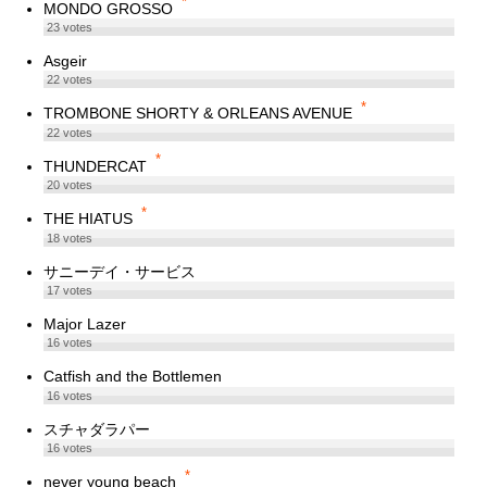
*
MONDO GROSSO
23
votes
Asgeir
22
votes
*
TROMBONE SHORTY & ORLEANS AVENUE
22
votes
*
THUNDERCAT
20
votes
*
THE HIATUS
18
votes
サニーデイ・サービス
17
votes
Major Lazer
16
votes
Catfish and the Bottlemen
16
votes
スチャダラパー
16
votes
*
never young beach