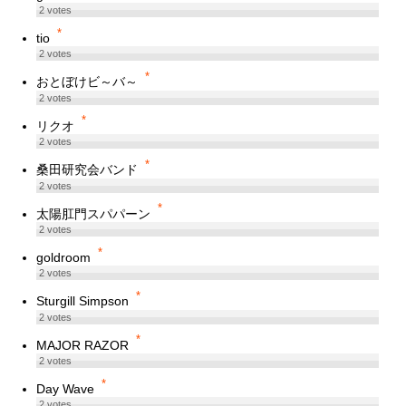
2
votes
*
tio
2
votes
*
おとぼけビ～バ～
2
votes
*
リクオ
2
votes
*
桑田研究会バンド
2
votes
*
太陽肛門スパパーン
2
votes
*
goldroom
2
votes
*
Sturgill Simpson
2
votes
*
MAJOR RAZOR
2
votes
*
Day Wave
2
votes