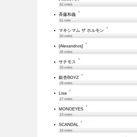
62
votes
*
斉藤和義
51
vote
*
マキシマム ザ ホルモン
50
votes
*
[Alexandros]
35
votes
*
サチモス
33
votes
*
銀杏BOYZ
28
votes
*
Lisa
27
votes
*
MONOEYES
23
votes
*
SCANDAL
18
votes