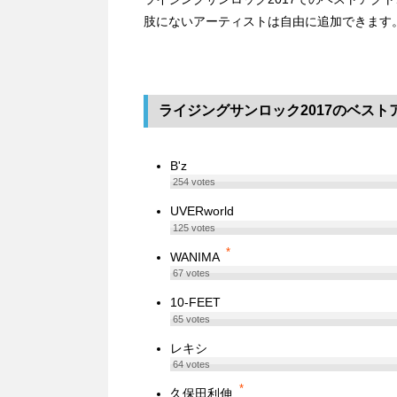
肢にないアーティストは自由に追加できます
ライジングサンロック2017のベスト
B'z
254
votes
UVERworld
125
votes
*
WANIMA
67
votes
10-FEET
65
votes
レキシ
64
votes
*
久保田利伸