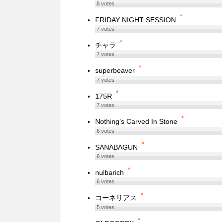
8
votes
*
FRIDAY NIGHT SESSION
7
votes
*
チャラ
7
votes
*
superbeaver
7
votes
*
175R
7
votes
*
Nothing’s Carved In Stone
6
votes
*
SANABAGUN
6
votes
*
nulbarich
6
votes
*
コーネリアス
5
votes
*