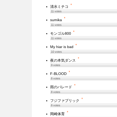
*
清水ミチコ
11
votes
*
sumika
11
votes
*
モンゴル800
11
votes
*
My hiar is bad
10
votes
*
夜の本気ダンス
9
votes
*
F-BLOOD
8
votes
*
雨のパレード
8
votes
*
フジファブリック
8
votes
*
岡崎体育