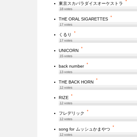
*
東京スカパラダイスオーケストラ
18
votes
*
THE ORAL SIGARETTES
17
votes
*
くるり
17
votes
*
UNICORN
15
votes
*
back number
13
votes
*
THE BACK HORN
12
votes
*
RIZE
12
votes
*
フレデリック
12
votes
*
song for ムッシュかまやつ
12
votes