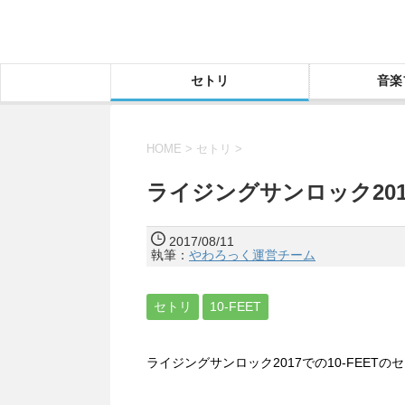
セトリ
音楽
HOME
>
セトリ
>
ライジングサンロック201
2017/08/11
執筆：
やわろっく運営チーム
セトリ
10-FEET
ライジングサンロック2017での10-FEET