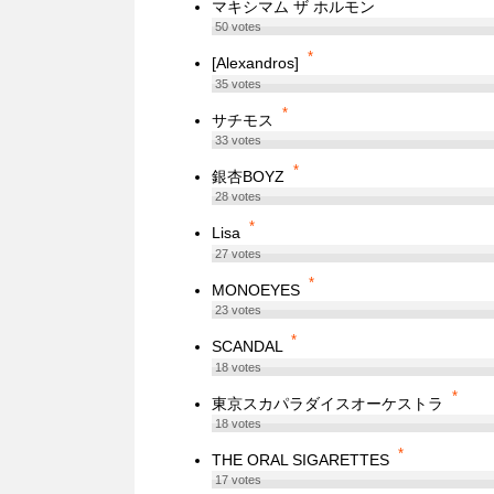
*
マキシマム ザ ホルモン
50
votes
*
[Alexandros]
35
votes
*
サチモス
33
votes
*
銀杏BOYZ
28
votes
*
Lisa
27
votes
*
MONOEYES
23
votes
*
SCANDAL
18
votes
*
東京スカパラダイスオーケストラ
18
votes
*
THE ORAL SIGARETTES
17
votes