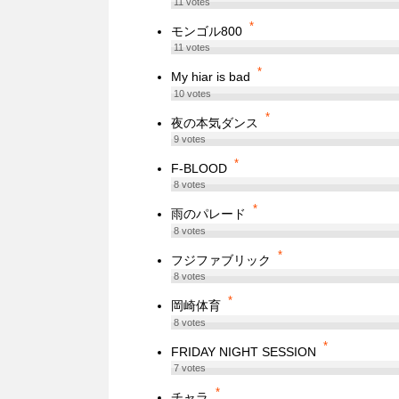
11
votes
*
モンゴル800
11
votes
*
My hiar is bad
10
votes
*
夜の本気ダンス
9
votes
*
F-BLOOD
8
votes
*
雨のパレード
8
votes
*
フジファブリック
8
votes
*
岡崎体育
8
votes
*
FRIDAY NIGHT SESSION
7
votes
*
チャラ