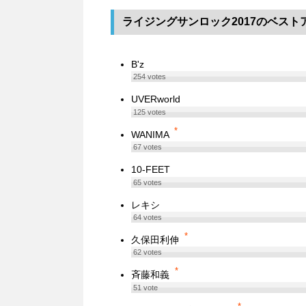
ライジングサンロック2017のベスト
B'z
254
votes
UVERworld
125
votes
*
WANIMA
67
votes
10-FEET
65
votes
レキシ
64
votes
*
久保田利伸
62
votes
*
斉藤和義
51
vote