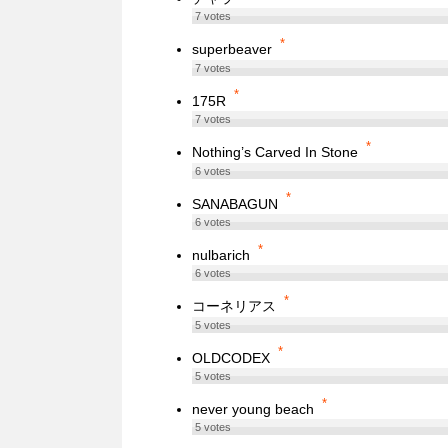
7
votes
*
superbeaver
7
votes
*
175R
7
votes
*
Nothing’s Carved In Stone
6
votes
*
SANABAGUN
6
votes
*
nulbarich
6
votes
*
コーネリアス
5
votes
*
OLDCODEX
5
votes
*
never young beach
5
votes