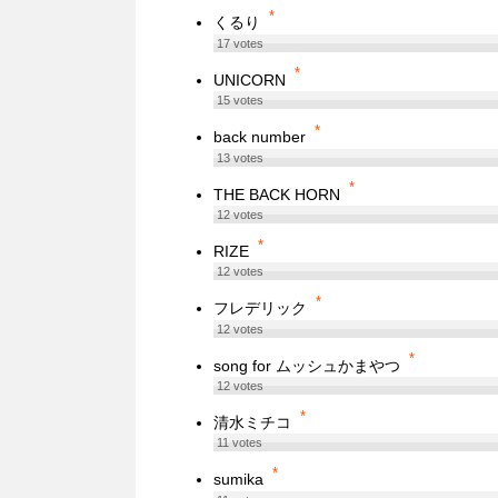
*
くるり
17
votes
*
UNICORN
15
votes
*
back number
13
votes
*
THE BACK HORN
12
votes
*
RIZE
12
votes
*
フレデリック
12
votes
*
song for ムッシュかまやつ
12
votes
*
清水ミチコ
11
votes
*
sumika