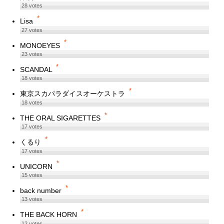
28
votes
*
Lisa
27
votes
*
MONOEYES
23
votes
*
SCANDAL
18
votes
*
東京スカパラダイスオーケストラ
18
votes
*
THE ORAL SIGARETTES
17
votes
*
くるり
17
votes
*
UNICORN
15
votes
*
back number
13
votes
*
THE BACK HORN
12
votes