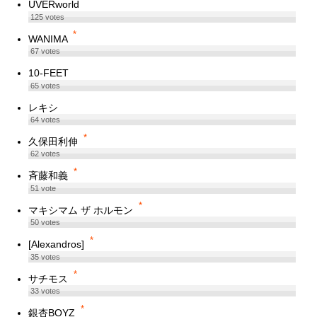
UVERworld
125
votes
*
WANIMA
67
votes
10-FEET
65
votes
レキシ
64
votes
*
久保田利伸
62
votes
*
斉藤和義
51
vote
*
マキシマム ザ ホルモン
50
votes
*
[Alexandros]
35
votes
*
サチモス
33
votes
*
銀杏BOYZ