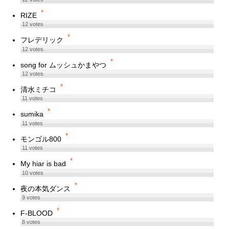
*
RIZE
12
votes
*
フレデリック
12
votes
*
song for ムッシュかまやつ
12
votes
*
清水ミチコ
11
votes
*
sumika
11
votes
*
モンゴル800
11
votes
*
My hiar is bad
10
votes
*
夜の本気ダンス
9
votes
*
F-BLOOD
8
votes