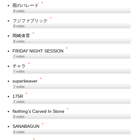
*
雨のパレード
8
votes
*
フジファブリック
8
votes
*
岡崎体育
8
votes
*
FRIDAY NIGHT SESSION
7
votes
*
チャラ
7
votes
*
superbeaver
7
votes
*
175R
7
votes
*
Nothing’s Carved In Stone
6
votes
*
SANABAGUN
6
votes
*