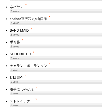
*
ネバヤン
2
votes
*
chabo×宮沢和史×山口洋
2
votes
*
BAND-MAID
2
votes
*
手嶌葵
2
votes
*
SCOOBIE DO
2
votes
*
チャラン・ポ・ランタン
1
vote
*
長岡亮介
1
vote
*
勝手にしやがれ
1
vote
*
ストレイテナー
1
vote