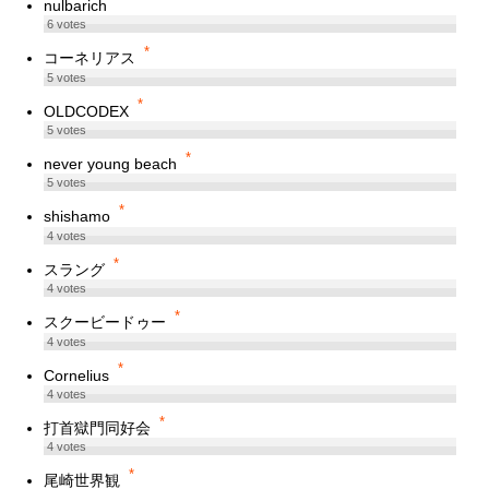
nulbarich
6
votes
*
コーネリアス
5
votes
*
OLDCODEX
5
votes
*
never young beach
5
votes
*
shishamo
4
votes
*
スラング
4
votes
*
スクービードゥー
4
votes
*
Cornelius
4
votes
*
打首獄門同好会
4
votes
*
尾崎世界観