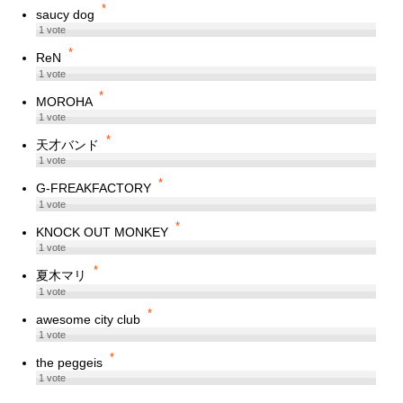
*
saucy dog
1
vote
*
ReN
1
vote
*
MOROHA
1
vote
*
天才バンド
1
vote
*
G-FREAKFACTORY
1
vote
*
KNOCK OUT MONKEY
1
vote
*
夏木マリ
1
vote
*
awesome city club
1
vote
*
the peggeis
1
vote