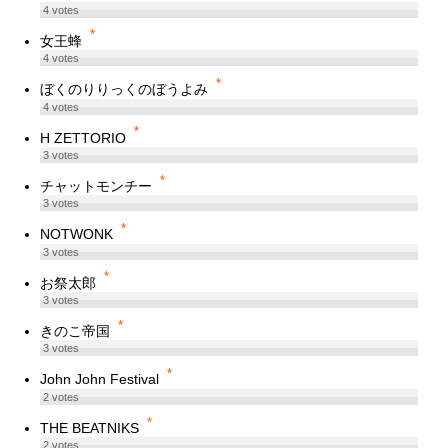
4
votes
*
女王蜂
4
votes
*
ぼくのりりっくのぼうよみ
4
votes
*
H ZETTORIO
3
votes
*
チャットモンチー
3
votes
*
NOTWONK
3
votes
*
お祭太郎
3
votes
*
きのこ帝国
3
votes
*
John John Festival
2
votes
*
THE BEATNIKS
2
votes