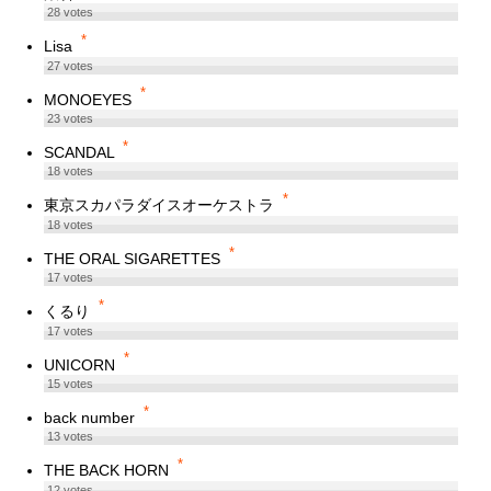
28
votes
*
Lisa
27
votes
*
MONOEYES
23
votes
*
SCANDAL
18
votes
*
東京スカパラダイスオーケストラ
18
votes
*
THE ORAL SIGARETTES
17
votes
*
くるり
17
votes
*
UNICORN
15
votes
*
back number
13
votes
*
THE BACK HORN
12
votes