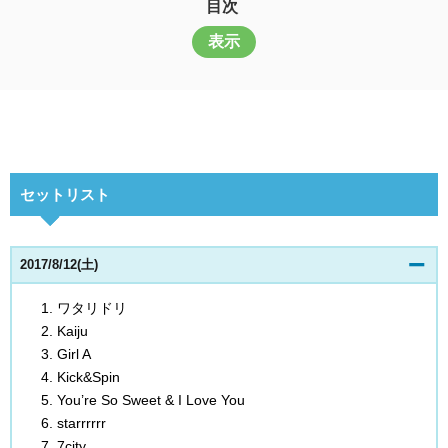
目次
表示
セットリスト
2017/8/12(土)
ワタリドリ
Kaiju
Girl A
Kick&Spin
You’re So Sweet & I Love You
starrrrrr
7city