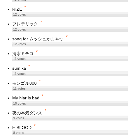
*
RIZE
12
votes
*
フレデリック
12
votes
*
song for ムッシュかまやつ
12
votes
*
清水ミチコ
11
votes
*
sumika
11
votes
*
モンゴル800
11
votes
*
My hiar is bad
10
votes
*
夜の本気ダンス
9
votes
*
F-BLOOD
8
votes