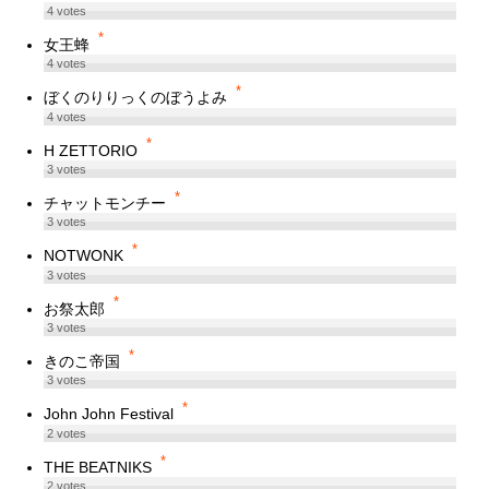
4
votes
*
女王蜂
4
votes
*
ぼくのりりっくのぼうよみ
4
votes
*
H ZETTORIO
3
votes
*
チャットモンチー
3
votes
*
NOTWONK
3
votes
*
お祭太郎
3
votes
*
きのこ帝国
3
votes
*
John John Festival
2
votes
*
THE BEATNIKS
2
votes