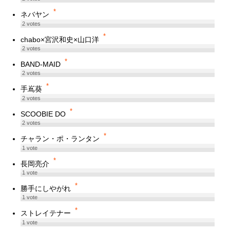
*
ネバヤン
2
votes
*
chabo×宮沢和史×山口洋
2
votes
*
BAND-MAID
2
votes
*
手嶌葵
2
votes
*
SCOOBIE DO
2
votes
*
チャラン・ポ・ランタン
1
vote
*
長岡亮介
1
vote
*
勝手にしやがれ
1
vote
*
ストレイテナー
1
vote