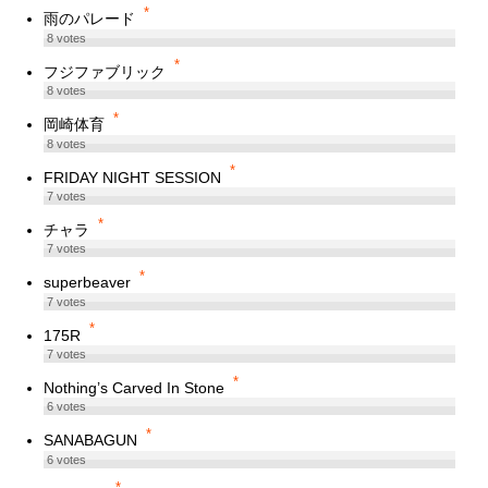
*
雨のパレード
8
votes
*
フジファブリック
8
votes
*
岡崎体育
8
votes
*
FRIDAY NIGHT SESSION
7
votes
*
チャラ
7
votes
*
superbeaver
7
votes
*
175R
7
votes
*
Nothing’s Carved In Stone
6
votes
*
SANABAGUN
6
votes
*