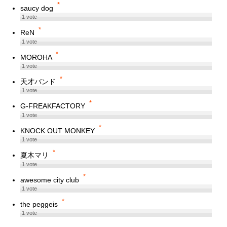
*
saucy dog
1
vote
*
ReN
1
vote
*
MOROHA
1
vote
*
天才バンド
1
vote
*
G-FREAKFACTORY
1
vote
*
KNOCK OUT MONKEY
1
vote
*
夏木マリ
1
vote
*
awesome city club
1
vote
*
the peggeis
1
vote