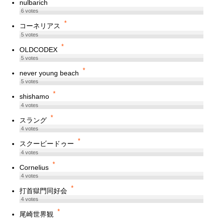
nulbarich
6
votes
*
コーネリアス
5
votes
*
OLDCODEX
5
votes
*
never young beach
5
votes
*
shishamo
4
votes
*
スラング
4
votes
*
スクービードゥー
4
votes
*
Cornelius
4
votes
*
打首獄門同好会
4
votes
*
尾崎世界観