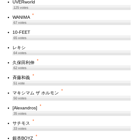
UVERworld
125
votes
*
WANIMA
67
votes
10-FEET
65
votes
レキシ
64
votes
*
久保田利伸
62
votes
*
斉藤和義
51
vote
*
マキシマム ザ ホルモン
50
votes
*
[Alexandros]
35
votes
*
サチモス
33
votes
*
銀杏BOYZ