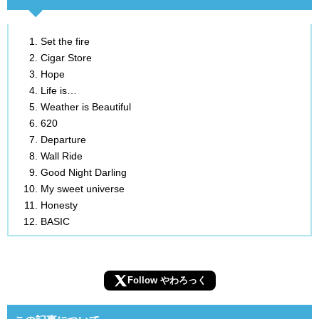
Set the fire
Cigar Store
Hope
Life is…
Weather is Beautiful
620
Departure
Wall Ride
Good Night Darling
My sweet universe
Honesty
BASIC
Follow やわろっく