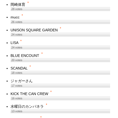
*
岡崎体育
28
votes
*
mucc
26
votes
*
UNISON SQUARE GARDEN
24
votes
*
LISA
24
votes
*
BLUE ENCOUNT
20
votes
*
SCANDAL
18
votes
ジャガーさん
17
votes
*
KICK THE CAN CREW
16
votes
*
水曜日のカンパネラ
13
votes
*