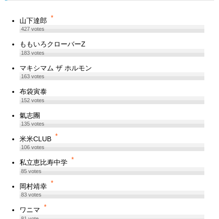
*
山下達郎
427
votes
ももいろクローバーZ
183
votes
マキシマム ザ ホルモン
163
votes
布袋寅泰
152
votes
氣志團
135
votes
*
米米CLUB
106
votes
*
私立恵比寿中学
85
votes
*
岡村靖幸
83
votes
*
ワニマ
81
vote