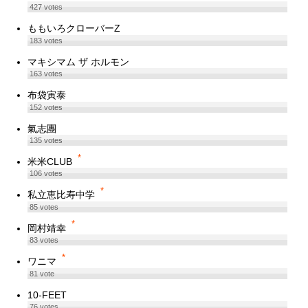
427
votes
ももいろクローバーZ
183
votes
マキシマム ザ ホルモン
163
votes
布袋寅泰
152
votes
氣志團
135
votes
*
米米CLUB
106
votes
*
私立恵比寿中学
85
votes
*
岡村靖幸
83
votes
*
ワニマ
81
vote
10-FEET
76
votes