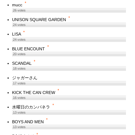
*
mucc
26
votes
*
UNISON SQUARE GARDEN
24
votes
*
LISA
24
votes
*
BLUE ENCOUNT
20
votes
*
SCANDAL
18
votes
ジャガーさん
17
votes
*
KICK THE CAN CREW
16
votes
*
水曜日のカンパネラ
13
votes
*
BOYS AND MEN
13
votes
*