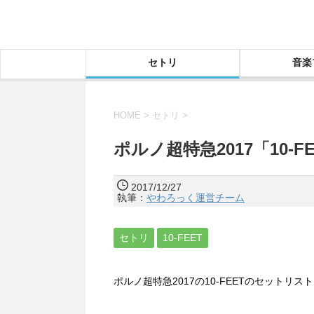
セトリ
音楽
HOME
>
セトリ
>
ポルノ超特急2017「10-
2017/12/27
執筆：
やわろっく運営チーム
セトリ
10-FEET
ポルノ超特急2017の10-FEETのセットリ