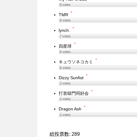
8
votes
*
TMR
8
votes
*
lynch.
7
votes
*
四星球
6
votes
*
キュウソネコカミ
6
votes
*
Dizzy Sunfist
2
votes
*
打首獄門同好会
2
votes
*
Dragon Ash
2
votes
総投票数: 289