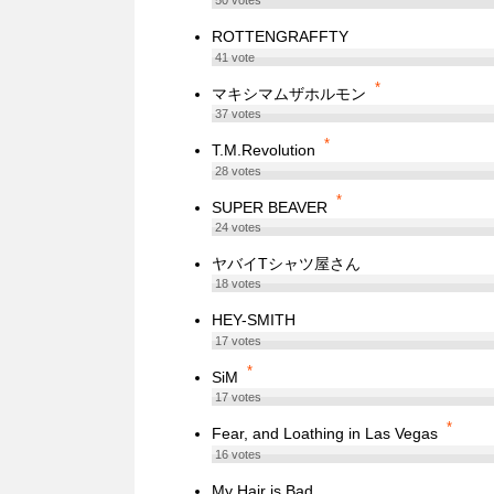
50
votes
ROTTENGRAFFTY
41
vote
*
マキシマムザホルモン
37
votes
*
T.M.Revolution
28
votes
*
SUPER BEAVER
24
votes
ヤバイTシャツ屋さん
18
votes
HEY-SMITH
17
votes
*
SiM
17
votes
*
Fear, and Loathing in Las Vegas
16
votes
My Hair is Bad