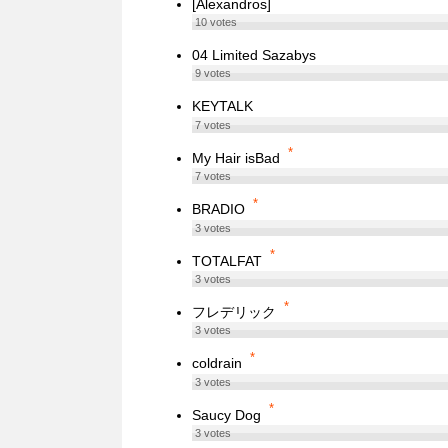
[Alexandros]
10
votes
04 Limited Sazabys
9
votes
KEYTALK
7
votes
*
My Hair isBad
7
votes
*
BRADIO
3
votes
*
TOTALFAT
3
votes
*
フレデリック
3
votes
*
coldrain
3
votes
*
Saucy Dog
3
votes