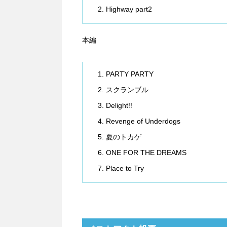
Highway part2
本編
PARTY PARTY
スクランブル
Delight!!
Revenge of Underdogs
夏のトカゲ
ONE FOR THE DREAMS
Place to Try