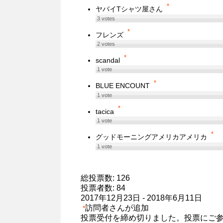
*
ヤバイTシャツ屋さん
3
votes
*
フレンズ
2
votes
*
scandal
1
vote
*
BLUE ENCOUNT
1
vote
*
tacica
1
vote
*
グッドモーニングアメリカアメリカ
1
vote
総投票数: 126
投票者数: 84
2017年12月23日
-
2018年6月11日
訪問者さんが追加
*
投票受付を締め切りました。投票にご