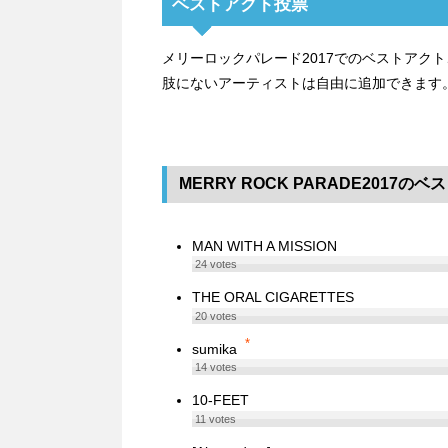
ベストアクト投票
メリーロックパレード2017でのベストアク
肢にないアーティストは自由に追加できます
MERRY ROCK PARADE2017の
MAN WITH A MISSION
24
votes
THE ORAL CIGARETTES
20
votes
*
sumika
14
votes
10-FEET
11
votes