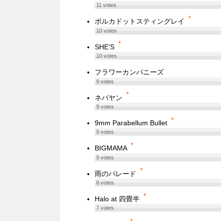
11
votes
*
ポルカドットスティングレイ
10
votes
*
SHE’S
10
votes
フラワーカンパニーズ
9
votes
*
ネバヤン
9
votes
*
9mm Parabellum Bullet
9
votes
*
BIGMAMA
9
votes
*
雨のパレード
8
votes
*
Halo at 四畳半
7
votes