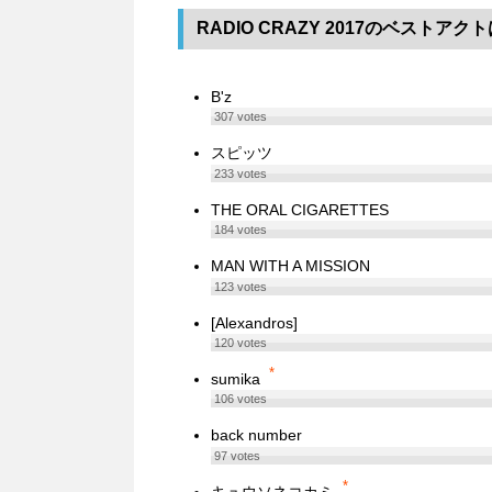
RADIO CRAZY 2017のベストアク
B'z
307
votes
スピッツ
233
votes
THE ORAL CIGARETTES
184
votes
MAN WITH A MISSION
123
votes
[Alexandros]
120
votes
*
sumika
106
votes
back number
97
votes
*
キュウソネコカミ