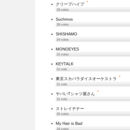
*
クリープハイプ
39
votes
Suchmos
38
votes
SHISHAMO
34
votes
MONOEYES
32
votes
KEYTALK
31
vote
*
東京スカパラダイスオーケストラ
31
vote
*
ヤバいTシャツ屋さん
31
vote
ストレイテナー
30
votes
My Hair is Bad
29
votes