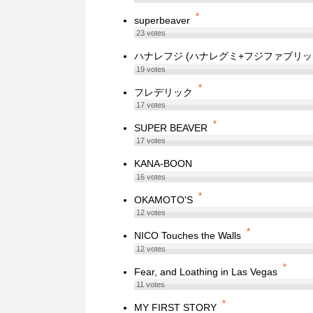
*
superbeaver
23
votes
ハナレフジ (ハナレグミ+フジファブリッ
19
votes
*
フレデリック
17
votes
*
SUPER BEAVER
17
votes
KANA-BOON
16
votes
*
OKAMOTO'S
12
votes
*
NICO Touches the Walls
12
votes
*
Fear, and Loathing in Las Vegas
11
votes
*
MY FIRST STORY