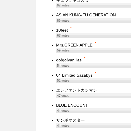
97
votes
ASIAN KUNG-FU GENERATION
86
votes
*
10feet
67
votes
*
Mrs.GREEN APPLE
59
votes
*
go!go!vanillas
54
votes
*
04 Limited Sazabys
52
votes
エレファントカシマシ
47
votes
BLUE ENCOUNT
44
votes
サンボマスター
44
votes