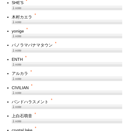
*
SHE’S
1
vote
*
木村カエラ
1
vote
*
yonige
1
vote
*
パノラマパナマタウン
1
vote
*
ENTH
1
vote
*
アルカラ
1
vote
*
CIVILIAN
1
vote
*
バンドハラスメント
1
vote
*
上白石萌音
1
vote
*
crystal lake