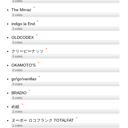
3
votes
*
The Mirraz
3
votes
*
indigo la End
3
votes
*
OLDCODEX
3
votes
*
クリーピーナッツ
3
votes
*
OKAMOTO'S
3
votes
*
go!go!vanillas
3
votes
*
BRADIO
3
votes
*
め組
2
votes
*
ヌーボー ロコフランク TOTALFAT
2
votes