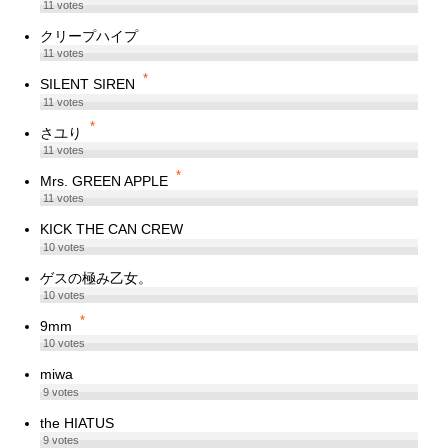
11
votes
クリープハイプ
11
votes
*
SILENT SIREN
11
votes
*
さユり
11
votes
*
Mrs. GREEN APPLE
11
votes
KICK THE CAN CREW
10
votes
ゲスの極み乙女。
10
votes
*
9mm
10
votes
miwa
9
votes
the HIATUS
9
votes