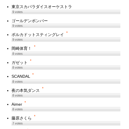
東京スカパラダイスオーケストラ
9
votes
ゴールデンボンバー
9
votes
*
ポルカドットスティングレイ
9
votes
*
岡崎体育！
8
votes
*
ガゼット
8
votes
*
SCANDAL
8
votes
*
夜の本気ダンス
8
votes
*
Aimer
8
votes
*
藤原さくら
7
votes