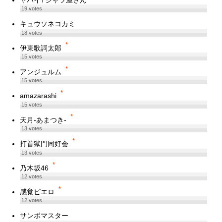
19
votes
キュウソネコカミ
18
votes
*
伊東歌詞太郎
15
votes
*
アンジュルム
15
votes
*
amazarashi
15
votes
*
天月-あまつき-
13
votes
*
打首獄門同好会
13
votes
*
乃木坂46
12
votes
*
感覚ピエロ
12
votes
サンボマスター