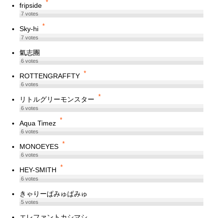
*
fripside
7
votes
*
Sky-hi
7
votes
氣志團
6
votes
*
ROTTENGRAFFTY
6
votes
*
リトルグリーモンスター
6
votes
*
Aqua Timez
6
votes
*
MONOEYES
6
votes
*
HEY-SMITH
6
votes
きゃりーぱみゅぱみゅ
5
votes
エレファントカシマシ