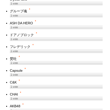
1
vote
*
グループ魂
1
vote
*
ASH DA HERO
1
vote
*
ドアノブロック
1
vote
*
フレデリック
1
vote
*
焚吐
1
vote
*
Capsule
1
vote
*
C&K
1
vote
*
CHAI
1
vote
*
AKB48