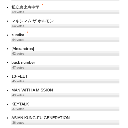
*
私立恵比寿中学
69
votes
マキシマム ザ ホルモン
64
votes
*
sumika
64
votes
[Alexandros]
62
votes
back number
47
votes
10-FEET
45
votes
MAN WITH A MISSION
43
votes
KEYTALK
37
votes
ASIAN KUNG-FU GENERATION
36
votes