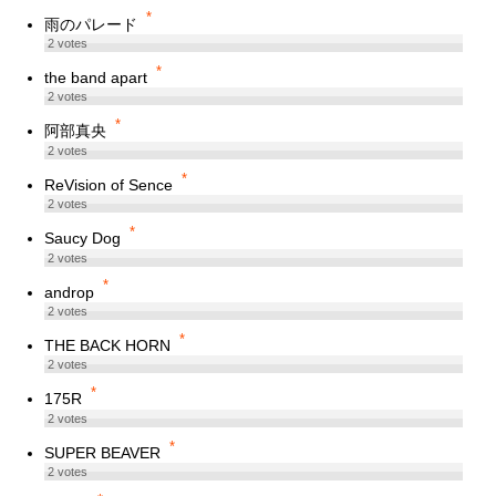
*
雨のパレード
2
votes
*
the band apart
2
votes
*
阿部真央
2
votes
*
ReVision of Sence
2
votes
*
Saucy Dog
2
votes
*
androp
2
votes
*
THE BACK HORN
2
votes
*
175R
2
votes
*
SUPER BEAVER
2
votes