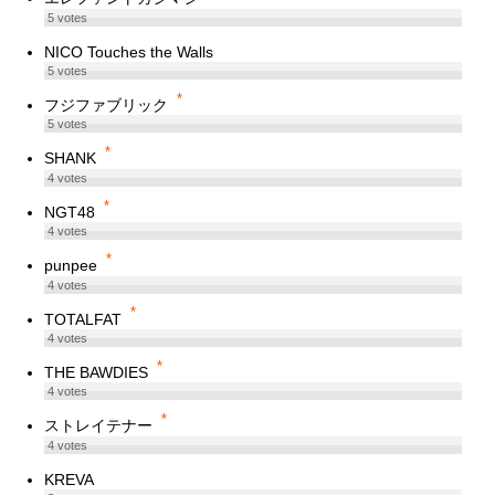
5
votes
NICO Touches the Walls
5
votes
*
フジファブリック
5
votes
*
SHANK
4
votes
*
NGT48
4
votes
*
punpee
4
votes
*
TOTALFAT
4
votes
*
THE BAWDIES
4
votes
*
ストレイテナー
4
votes
KREVA