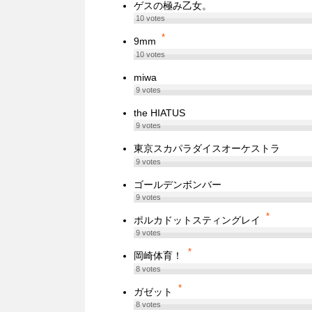
ゲスの極み乙女。
10
votes
*
9mm
10
votes
miwa
9
votes
the HIATUS
9
votes
東京スカパラダイスオーケストラ
9
votes
ゴールデンボンバー
9
votes
*
ポルカドットスティングレイ
9
votes
*
岡崎体育！
8
votes
*
ガゼット
8
votes