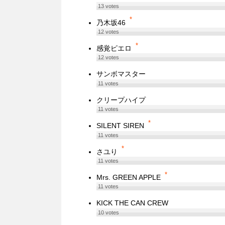
13
votes
*
乃木坂46
12
votes
*
感覚ピエロ
12
votes
サンボマスター
11
votes
クリープハイプ
11
votes
*
SILENT SIREN
11
votes
*
さユり
11
votes
*
Mrs. GREEN APPLE
11
votes
KICK THE CAN CREW
10
votes