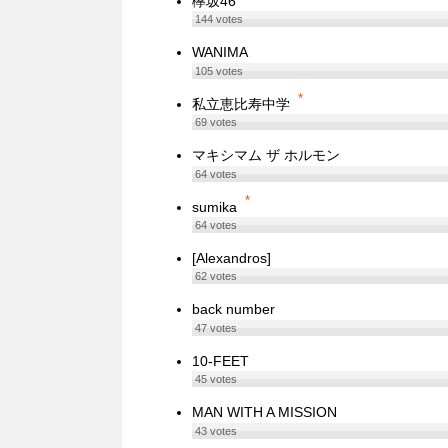
欅坂46
144
votes
WANIMA
105
votes
*
私立恵比寿中学
69
votes
マキシマム ザ ホルモン
64
votes
*
sumika
64
votes
[Alexandros]
62
votes
back number
47
votes
10-FEET
45
votes
MAN WITH A MISSION
43
votes