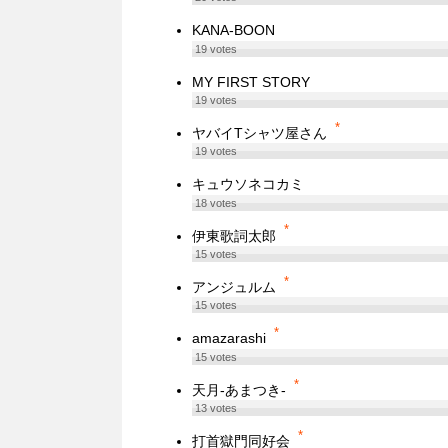
KANA-BOON
19
votes
MY FIRST STORY
19
votes
*
ヤバイTシャツ屋さん
19
votes
キュウソネコカミ
18
votes
*
伊東歌詞太郎
15
votes
*
アンジュルム
15
votes
*
amazarashi
15
votes
*
天月-あまつき-
13
votes
*
打首獄門同好会