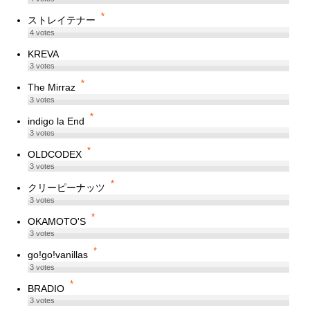
*
ストレイテナー
4
votes
KREVA
3
votes
*
The Mirraz
3
votes
*
indigo la End
3
votes
*
OLDCODEX
3
votes
*
クリーピーナッツ
3
votes
*
OKAMOTO'S
3
votes
*
go!go!vanillas
3
votes
*
BRADIO
3
votes