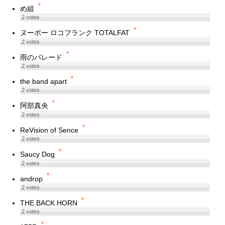
*
め組
2
votes
*
ヌーボー ロコフランク TOTALFAT
2
votes
*
雨のパレード
2
votes
*
the band apart
2
votes
*
阿部真央
2
votes
*
ReVision of Sence
2
votes
*
Saucy Dog
2
votes
*
androp
2
votes
*
THE BACK HORN
2
votes
*