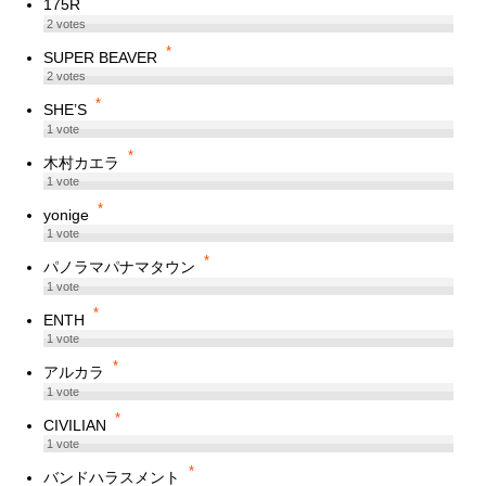
175R
2
votes
*
SUPER BEAVER
2
votes
*
SHE’S
1
vote
*
木村カエラ
1
vote
*
yonige
1
vote
*
パノラマパナマタウン
1
vote
*
ENTH
1
vote
*
アルカラ
1
vote
*
CIVILIAN
1
vote
*
バンドハラスメント