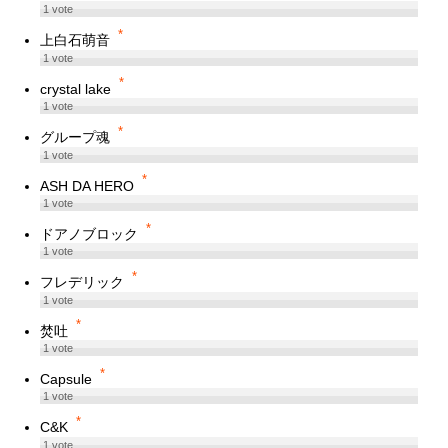
1
vote
*
上白石萌音
1
vote
*
crystal lake
1
vote
*
グループ魂
1
vote
*
ASH DA HERO
1
vote
*
ドアノブロック
1
vote
*
フレデリック
1
vote
*
焚吐
1
vote
*
Capsule
1
vote
*
C&K
1
vote