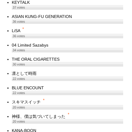
KEYTALK
37
votes
ASIAN KUNG-FU GENERATION
36
votes
*
LiSA
36
votes
04 Limited Sazabys
34
votes
THE ORAL CIGARETTES
30
votes
凛として時雨
22
votes
BLUE ENCOUNT
22
votes
*
スキマスイッチ
20
votes
*
神様、僕は気づいてしまった
20
votes
KANA-BOON