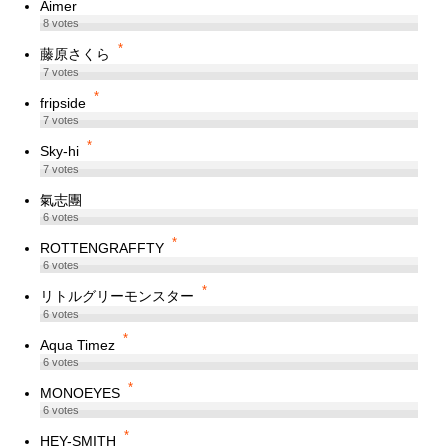
*
Aimer
8
votes
*
藤原さくら
7
votes
*
fripside
7
votes
*
Sky-hi
7
votes
氣志團
6
votes
*
ROTTENGRAFFTY
6
votes
*
リトルグリーモンスター
6
votes
*
Aqua Timez
6
votes
*
MONOEYES
6
votes
*
HEY-SMITH