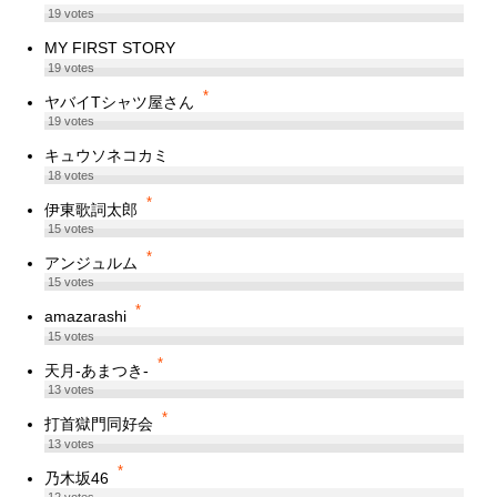
19
votes
MY FIRST STORY
19
votes
*
ヤバイTシャツ屋さん
19
votes
キュウソネコカミ
18
votes
*
伊東歌詞太郎
15
votes
*
アンジュルム
15
votes
*
amazarashi
15
votes
*
天月-あまつき-
13
votes
*
打首獄門同好会
13
votes
*
乃木坂46
12
votes