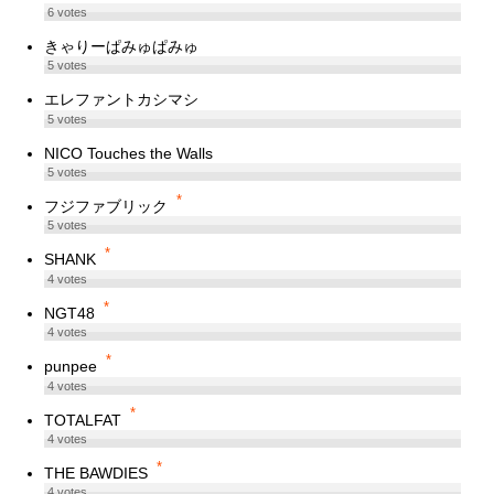
6
votes
きゃりーぱみゅぱみゅ
5
votes
エレファントカシマシ
5
votes
NICO Touches the Walls
5
votes
*
フジファブリック
5
votes
*
SHANK
4
votes
*
NGT48
4
votes
*
punpee
4
votes
*
TOTALFAT
4
votes
*
THE BAWDIES
4
votes