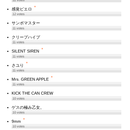
*
感覚ピエロ
12
votes
サンボマスター
11
votes
クリープハイプ
11
votes
*
SILENT SIREN
11
votes
*
さユり
11
votes
*
Mrs. GREEN APPLE
11
votes
KICK THE CAN CREW
10
votes
ゲスの極み乙女。
10
votes
*
9mm
10
votes