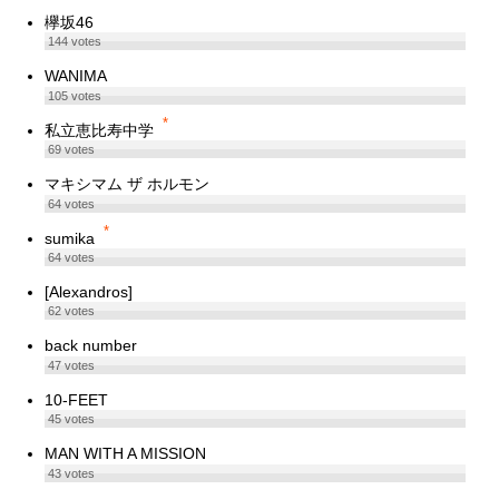
欅坂46
144
votes
WANIMA
105
votes
*
私立恵比寿中学
69
votes
マキシマム ザ ホルモン
64
votes
*
sumika
64
votes
[Alexandros]
62
votes
back number
47
votes
10-FEET
45
votes
MAN WITH A MISSION
43
votes