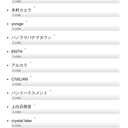
1
vote
*
木村カエラ
1
vote
*
yonige
1
vote
*
パノラマパナマタウン
1
vote
*
ENTH
1
vote
*
アルカラ
1
vote
*
CIVILIAN
1
vote
*
バンドハラスメント
1
vote
*
上白石萌音
1
vote
*
crystal lake
1
vote