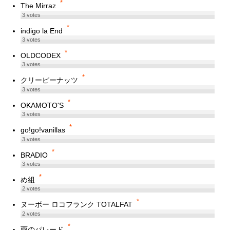
*
The Mirraz
3
votes
*
indigo la End
3
votes
*
OLDCODEX
3
votes
*
クリーピーナッツ
3
votes
*
OKAMOTO'S
3
votes
*
go!go!vanillas
3
votes
*
BRADIO
3
votes
*
め組
2
votes
*
ヌーボー ロコフランク TOTALFAT
2
votes
*
雨のパレード