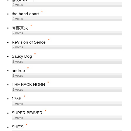
2
votes
*
the band apart
2
votes
*
阿部真央
2
votes
*
ReVision of Sence
2
votes
*
Saucy Dog
2
votes
*
androp
2
votes
*
THE BACK HORN
2
votes
*
175R
2
votes
*
SUPER BEAVER
2
votes
*
SHE’S