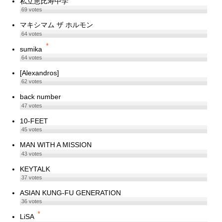
私立恵比寿中学
69
votes
マキシマム ザ ホルモン
64
votes
*
sumika
64
votes
[Alexandros]
62
votes
back number
47
votes
10-FEET
45
votes
MAN WITH A MISSION
43
votes
KEYTALK
37
votes
ASIAN KUNG-FU GENERATION
36
votes
*
LiSA