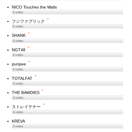
NICO Touches the Walls
5
votes
*
フジファブリック
5
votes
*
SHANK
4
votes
*
NGT48
4
votes
*
punpee
4
votes
*
TOTALFAT
4
votes
*
THE BAWDIES
4
votes
*
ストレイテナー
4
votes
KREVA
3
votes