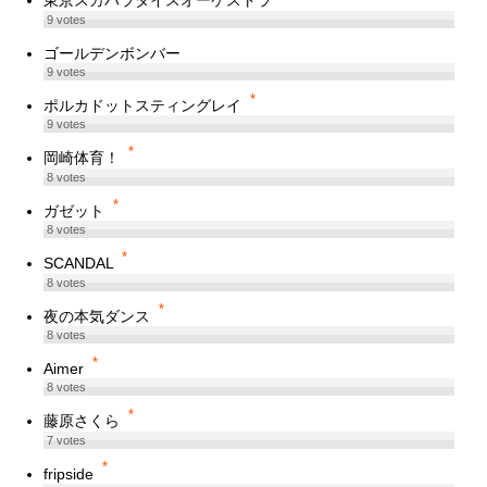
東京スカパラダイスオーケストラ
9
votes
ゴールデンボンバー
9
votes
*
ポルカドットスティングレイ
9
votes
*
岡崎体育！
8
votes
*
ガゼット
8
votes
*
SCANDAL
8
votes
*
夜の本気ダンス
8
votes
*
Aimer
8
votes
*
藤原さくら
7
votes
*
fripside