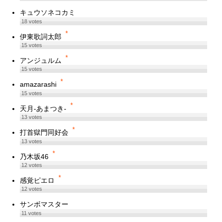
キュウソネコカミ
18
votes
*
伊東歌詞太郎
15
votes
*
アンジュルム
15
votes
*
amazarashi
15
votes
*
天月-あまつき-
13
votes
*
打首獄門同好会
13
votes
*
乃木坂46
12
votes
*
感覚ピエロ
12
votes
サンボマスター
11
votes