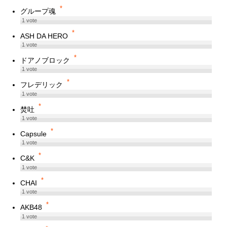
*
グループ魂
1
vote
*
ASH DA HERO
1
vote
*
ドアノブロック
1
vote
*
フレデリック
1
vote
*
焚吐
1
vote
*
Capsule
1
vote
*
C&K
1
vote
*
CHAI
1
vote
*
AKB48
1
vote