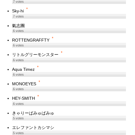
7
votes
*
Sky-hi
7
votes
氣志團
6
votes
*
ROTTENGRAFFTY
6
votes
*
リトルグリーモンスター
6
votes
*
Aqua Timez
6
votes
*
MONOEYES
6
votes
*
HEY-SMITH
6
votes
きゃりーぱみゅぱみゅ
5
votes
エレファントカシマシ
5
votes