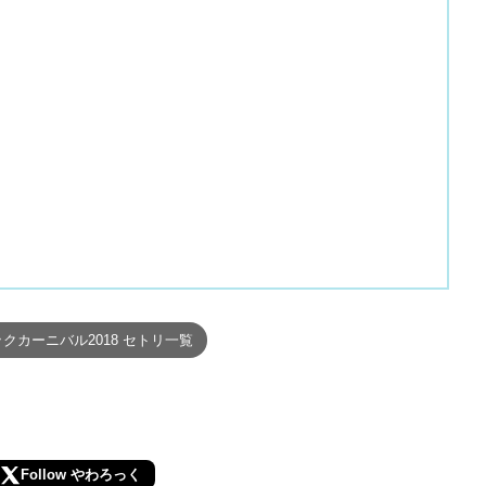
クカーニバル2018 セトリ一覧
Follow やわろっく