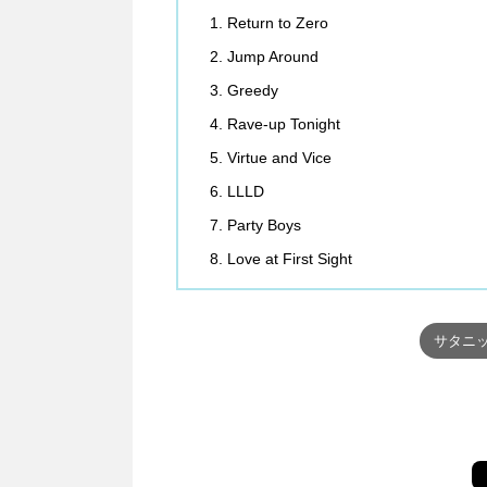
Return to Zero
Jump Around
Greedy
Rave-up Tonight
Virtue and Vice
LLLD
Party Boys
Love at First Sight
サタニッ