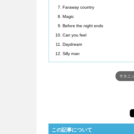
Faraway country
Magic
Before the night ends
Can you feel
Daydream
Silly man
サタニッ
この記事について