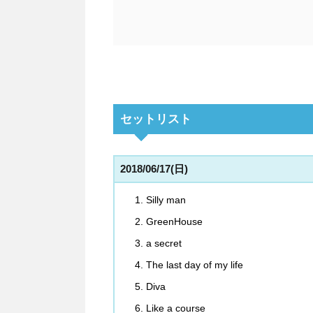
セットリスト
2018/06/17(日)
Silly man
GreenHouse
a secret
The last day of my life
Diva
Like a course