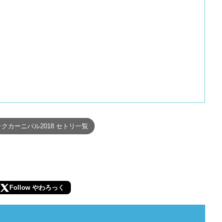
クカーニバル2018 セトリ一覧
Follow やわろっく