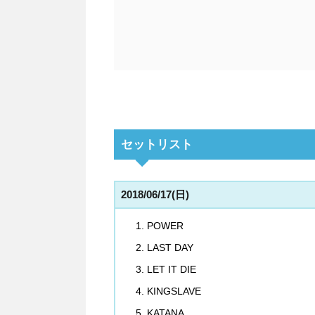
セットリスト
2018/06/17(日)
POWER
LAST DAY
LET IT DIE
KINGSLAVE
KATANA