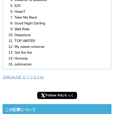
620
HopeT
Take Me Back
Good Night Darling
Wall Ride
Departure
TOP WATER
My sweet universe
Set the fire
Honesty
submarine
JOIN ALIVE セトリまとめ
Follow やわろっく
この記事について