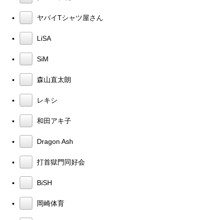
ヤバイTシャツ屋さん
LiSA
SiM
森山直太朗
レキシ
和田アキ子
Dragon Ash
打首獄門同好会
BiSH
岡崎体育