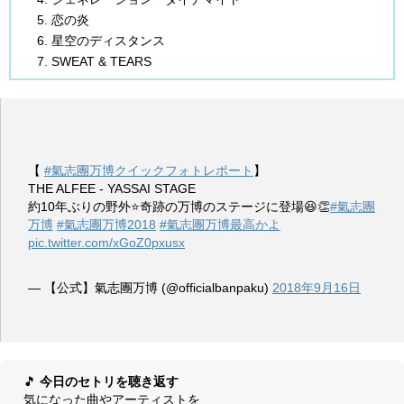
恋の炎
星空のディスタンス
SWEAT & TEARS
【
#氣志團万博クイックフォトレポート
】
THE ALFEE - YASSAI STAGE
約10年ぶりの野外⭐️奇跡の万博のステージに登場😆👏
#氣志團
万博
#氣志團万博2018
#氣志團万博最高かよ
pic.twitter.com/xGoZ0pxusx
— 【公式】氣志團万博 (@officialbanpaku)
2018年9月16日
🎵
今日のセトリを聴き返す
気になった曲やアーティストを