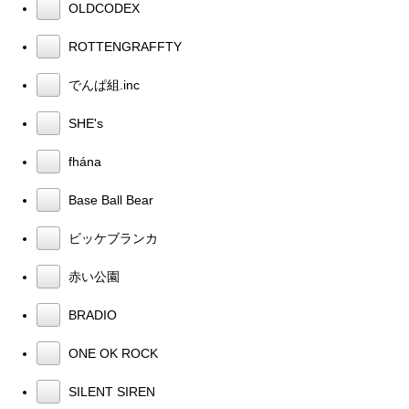
OLDCODEX
ROTTENGRAFFTY
でんぱ組.inc
SHE's
fhána
Base Ball Bear
ビッケブランカ
赤い公園
BRADIO
ONE OK ROCK
SILENT SIREN