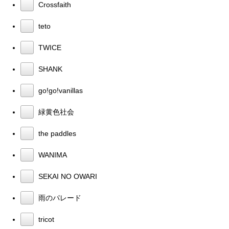
Crossfaith
teto
TWICE
SHANK
go!go!vanillas
緑黄色社会
the paddles
WANIMA
SEKAI NO OWARI
雨のパレード
tricot