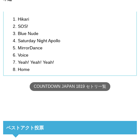
Hikari
SOS!
Blue Nude
Saturday Night Apollo
MirrorDance
Voice
Yeah! Yeah! Yeah!
Home
COUNTDOWN JAPAN 1819 セトリ一覧
ベストアクト投票