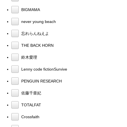
BIGMAMA
never young beach
忘れらんねえよ
THE BACK HORN
鈴木愛理
Lenny code fictionSurvive
PENGUIN RESEARCH
佐藤千亜妃
TOTALFAT
Crossfaith