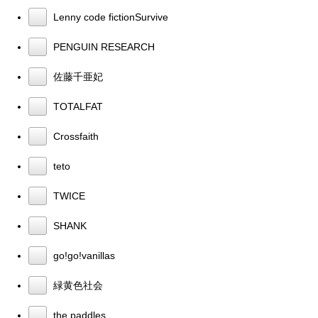
Lenny code fictionSurvive
PENGUIN RESEARCH
佐藤千亜妃
TOTALFAT
Crossfaith
teto
TWICE
SHANK
go!go!vanillas
緑黄色社会
the paddles