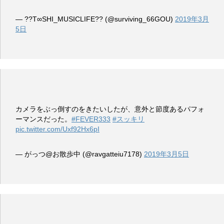
— ??T∞SHI_MUSICLIFE?? (@surviving_66GOU)
2019年3月
5日
カメラをぶっ倒すのをきたいしたが、意外と節度あるパフォ
ーマンスだった。
#FEVER333
#スッキリ
pic.twitter.com/Uxf92Hx6pI
— がっつ@お散歩中 (@ravgatteiu7178)
2019年3月5日