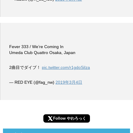
Fever 333 / We’re Coming In
Umeda Club Quattro Osaka, Japan
2曲目でダイブ！
pic.twitter.com/r1gdoSiIza
— RED EYE (@fag_nw)
2019年3月4日
Follow やわろっく