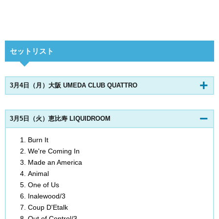
セットリスト
3月4日（月）大阪 UMEDA CLUB QUATTRO
3月5日（火）恵比寿 LIQUIDROOM
Burn It
We're Coming In
Made an America
Animal
One of Us
Inalewood/3
Coup D'Etalk
Out of Control/3