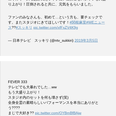
り上がり！圧倒されると共に、元気をもらいました。
ファンのみなさんも、初めて…という方も、要チェックで
す。またスタジオにきてほしいです！
#関根麻里
#WEニュー
ス
??
#スッキリ
pic.twitter.com/xfFxZV4K9g
— 日本テレビ スッキリ (@ntv_sukkiri)
2019年3月5日
FEVER 333
テレビでも大暴れでした…ww
もう大盛り上がり！
スタジオ内のセットを何も壊さず(笑)
全身全霊の素晴らしいパフォーマンスを本当にありがと
う????
まじで大好き??
pic.twitter.com/OYBmBfBAjw