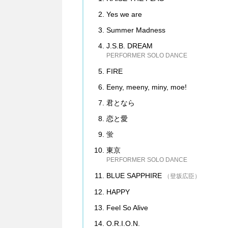
Yes we are
Summer Madness
J.S.B. DREAM
PERFORMER SOLO DANCE
FIRE
Eeny, meeny, miny, moe!
君となら
恋と愛
蛍
東京
PERFORMER SOLO DANCE
BLUE SAPPHIRE
（登坂広臣）
HAPPY
Feel So Alive
O.R.I.O.N.