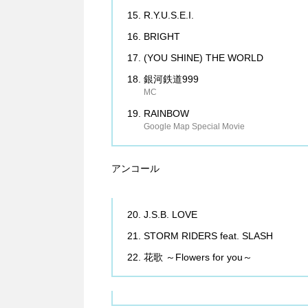
R.Y.U.S.E.I.
BRIGHT
(YOU SHINE) THE WORLD
銀河鉄道999
MC
RAINBOW
Google Map Special Movie
アンコール
J.S.B. LOVE
STORM RIDERS feat. SLASH
花歌 ～Flowers for you～