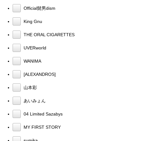
Official髭男dism
King Gnu
THE ORAL CIGARETTES
UVERworld
WANIMA
[ALEXANDROS]
山本彩
あいみょん
04 Limited Sazabys
MY FIRST STORY
sumika