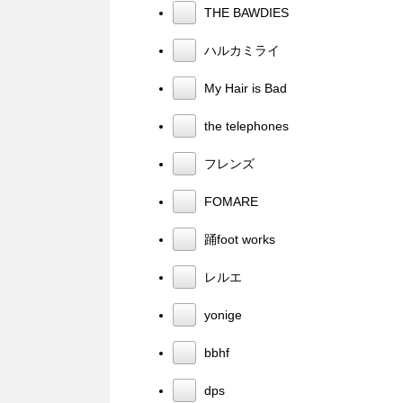
THE BAWDIES
ハルカミライ
My Hair is Bad
the telephones
フレンズ
FOMARE
踊foot works
レルエ
yonige
bbhf
dps