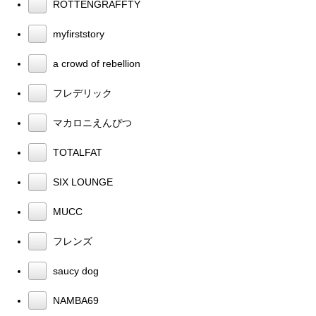
ROTTENGRAFFTY
myfirststory
a crowd of rebellion
フレデリック
マカロニえんぴつ
TOTALFAT
SIX LOUNGE
MUCC
フレンズ
saucy dog
NAMBA69