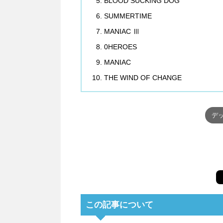
BLOOD SUCKING DOG
SUMMERTIME
MANIAC Ⅲ
0HEROES
MANIAC
THE WIND OF CHANGE
デッ
この記事について