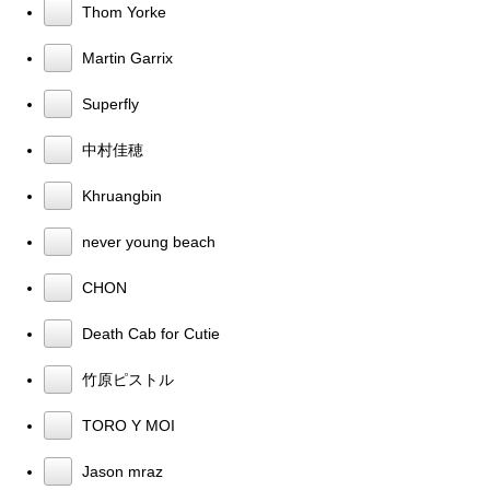
Thom Yorke
Martin Garrix
Superfly
中村佳穂
Khruangbin
never young beach
CHON
Death Cab for Cutie
竹原ピストル
TORO Y MOI
Jason mraz