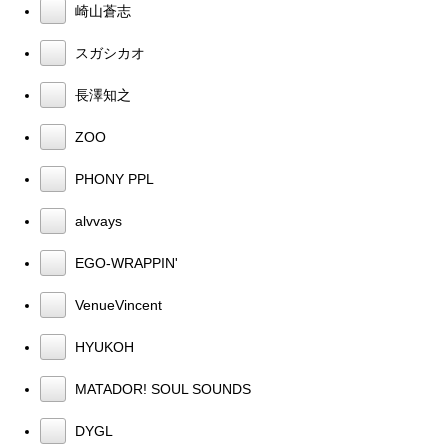
崎山蒼志
スガシカオ
長澤知之
ZOO
PHONY PPL
alvvays
EGO-WRAPPIN'
VenueVincent
HYUKOH
MATADOR! SOUL SOUNDS
DYGL