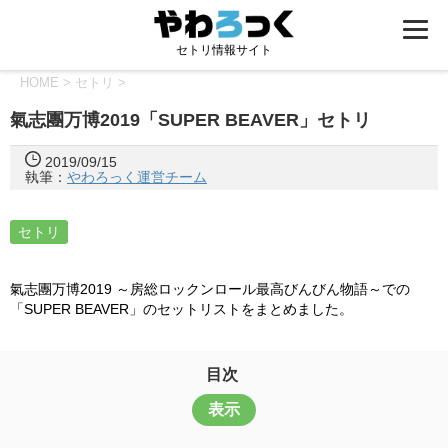
セトリ情報サイト
HOME
>
セトリ
>
氣志團万博2019「SUPER BEAVER」セトリ
2019/09/15
執筆：
やわろっく運営チーム
セトリ
氣志團万博2019 ～房総ロックンロール最高びんびん物語～での
「SUPER BEAVER」のセットリストをまとめました。
目次
表示