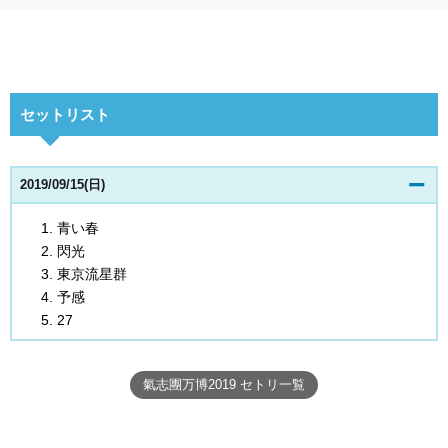
セットリスト
2019/09/15(日)
青い春
閃光
東京流星群
予感
27
氣志團万博2019 セトリ一覧