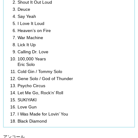
Shout It Out Loud
Deuce
Say Yeah
I Love It Loud
Heaven’s on Fire
War Machine
Lick It Up
Calling Dr. Love
100,000 Years
Eric Solo
Cold Gin / Tommy Solo
Gene Solo / God of Thunder
Psycho Circus
Let Me Go, Rock’n’ Roll
SUKIYAKI
Love Gun
I Was Made for Lovin’ You
Black Diamond
アンコール