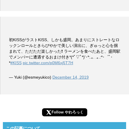
初KISSがラストKISS、しかも盛岡。あまりにストレートなロ
ックンロールときらびやかで美しい演出に、ぎゅっと心を掴
まれて、ただただ楽しかった❗️ ラーメンを食べたあと、盛岡駅
でメンバーに遭遇するおまけ付き*(*ﾟ▽ﾟ*)'･*:.｡. .｡.:*･゜ﾟ･
*
#KISS
pic.twitter.com/p0M6xj5T7H
— Yuki (@esmeyukico)
December 14, 2019
Follow やわろっく
この記事について