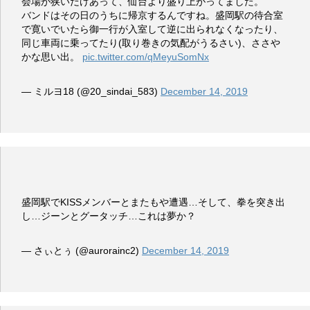
会場が狭いだけあって、仙台より盛り上がってました。
バンドはその日のうちに帰京するんですね。盛岡駅の待合室
で寛いでいたら御一行が入室して逆に出られなくなったり、
同じ車両に乗ってたり(取り巻きの気配がうるさい)、ささや
かな思い出。
pic.twitter.com/qMeyuSomNx
— ミルヨ18 (@20_sindai_583)
December 14, 2019
盛岡駅でKISSメンバーとまたもや遭遇…そして、拳を突き出
し…ジーンとグータッチ…これは夢か？
— さぃとぅ (@aurorainc2)
December 14, 2019