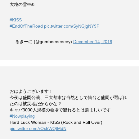
大粒の雪☃️❄️
#KISS
#EndOfTheRoad
pic.twitter.com/SyNGjgNY9P
— るきーに (@gombeeeeeeey)
December 14, 2019
おはようございます！
今夜は盛岡公演、三大都市は当然として仙台と盛岡が選ばれ
たのは被災地だからかな？
キャパ3000人規模の会場で観れるとは羨ましいです
#Nowplaying
Hard Luck Woman - KISS (Rock and Roll Over)
pic.twitter.com/rOx5WQtMdN