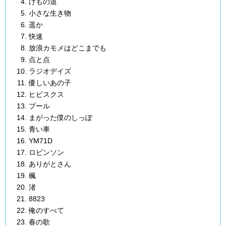
けもの道
小さな生き物
遥か
快速
放浪カモメはどこまでも
点と点
ラジオデイズ
優しいあの子
ヒビスクス
プール
まがった僕のしっぽ
青い車
YM71D
ロビンソン
ありがとさん
楓
渚
8823
俺のすべて
春の歌