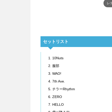
レ
セットリスト
10Nuts
服部
WAO!
7th Ave.
チラーRhythm
ZERO
HELLO