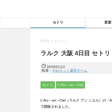
セトリ
音楽
HOME
>
セトリ
>
ラルク 大阪 4日目 セトリ 20
2020/01/13
執筆：
やわろっく運営チーム
セトリ
L'Arc～en～Ciel
L'Arc～en～Ciel（ラルク アン シエル）の「AR
で開催されました。