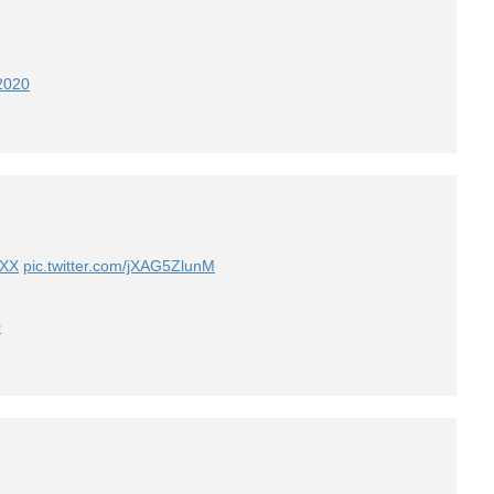
2020
XX
pic.twitter.com/jXAG5ZlunM
0