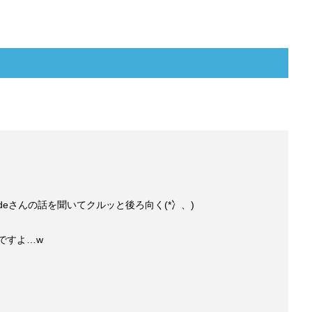
deさんの話を聞いてクルッと後ろ向く(*冫、)
!ですよ…w