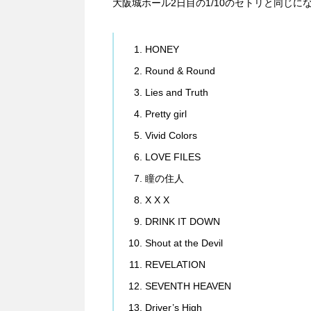
大阪城ホール2日目の1/10のセトリと同じに
HONEY
Round & Round
Lies and Truth
Pretty girl
Vivid Colors
LOVE FILES
瞳の住人
X X X
DRINK IT DOWN
Shout at the Devil
REVELATION
SEVENTH HEAVEN
Driver’s High