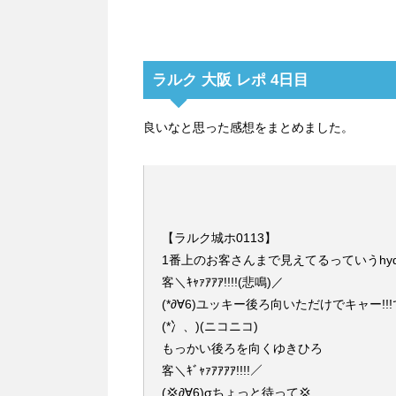
ラルク 大阪 レポ 4日目
良いなと思った感想をまとめました。
【ラルク城ホ0113】
1番上のお客さんまで見えてるっていうhy
客＼ｷｬｧｱｱｱ!!!!(悲鳴)／
(*∂∀6)ユッキー後ろ向いただけでキャー!!
(*冫、)(ニコニコ)
もっかい後ろを向くゆきひろ
客＼ｷﾞｬｧｱｱｱｱ!!!!／
(💢∂∀6)σちょっと待って💢