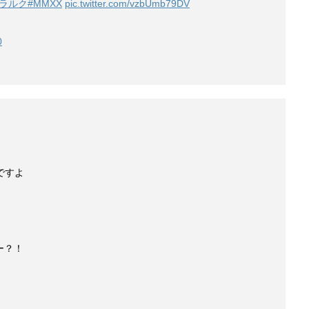
#ラルク
#MMXX
pic.twitter.com/vzbUmb79DV
0
んですよ
ー？！