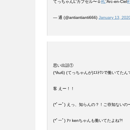
てっちゃんL'カプセル〜☺︎
#L
'Arc-en-Ciel
— 通 (@antiantianti666)
January 13, 202
思い出話①
(*∂ω6) (てっちゃんが)ｴｽﾄﾜﾝで働いてた
客 えー！！
(*ﾟーﾟ) えっ、知らんの？！ご存知ないの
(*ﾟーﾟ) ｱｯ kenちゃんも働いてたよね?!