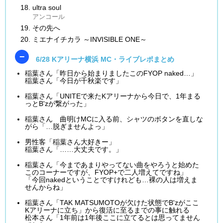
ultra soul
アンコール
その先へ
ミエナイチカラ ～INVISIBLE ONE～
6/28 Kアリーナ横浜 MC・ライブレポまとめ
稲葉さん「昨日から始まりましたこのFYOP naked…」
稲葉さん「今日が千秋楽です」
稲葉さん「UNITEで来たKアリーナから今日で、1年まる
っとB'zが繋がった」
稲葉さん 曲明けMCに入る前、シャツのボタンを直しな
がら「…脱ぎませんよっ」
男性客「稲葉さん大好きー」
稲葉さん「……大丈夫です。」
稲葉さん「今まであまりやってない曲をやろうと始めた
このコーナーですが、FYOP+で二人増えてですね」
「今回nakedということですけれども…裸の人は増えま
せんからね」
稲葉さん「TAK MATSUMOTOが欠けた状態でB'zがここ
Kアリーナに立ち」から復活に至るまでの事に触れる
松本さん「1年前は1年後ここに立てるとは思ってません