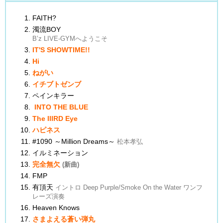
FAITH?
濁流BOY
B’z LIVE-GYMへようこそ
IT'S SHOWTIME!!
Hi
ねがい
イチブトゼンブ
ペインキラー
INTO THE BLUE
The IIIRD Eye
ハピネス
#1090 ～Million Dreams～
松本孝弘
イルミネーション
完全無欠
(新曲)
FMP
有頂天
イントロ Deep Purple/Smoke On the Water ワンフ
レーズ演奏
Heaven Knows
さまよえる蒼い弾丸