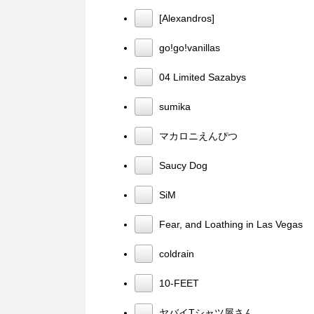
[Alexandros]
go!go!vanillas
04 Limited Sazabys
sumika
マカロニえんぴつ
Saucy Dog
SiM
Fear, and Loathing in Las Vegas
coldrain
10-FEET
ヤバイTシャツ屋さん