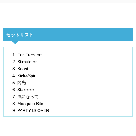
セットリスト
For Freedom
Stimulator
Beast
Kick&Spin
閃光
Starrrrrrr
風になって
Mosquito Bite
PARTY IS OVER