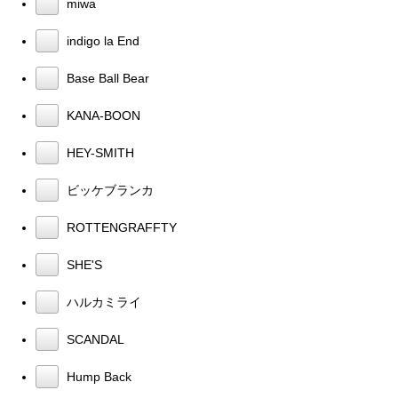
miwa
indigo la End
Base Ball Bear
KANA-BOON
HEY-SMITH
ビッケブランカ
ROTTENGRAFFTY
SHE'S
ハルカミライ
SCANDAL
Hump Back