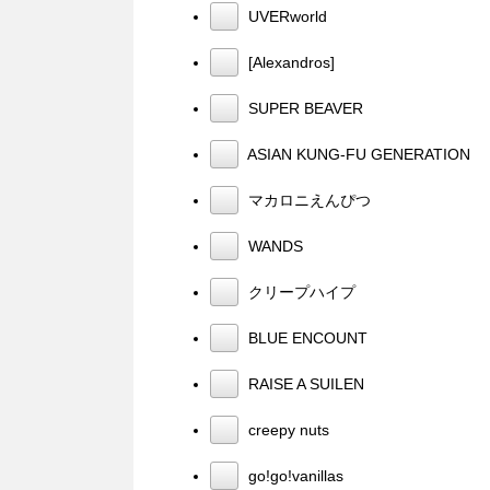
UVERworld
[Alexandros]
SUPER BEAVER
ASIAN KUNG-FU GENERATION
マカロニえんぴつ
WANDS
クリープハイプ
BLUE ENCOUNT
RAISE A SUILEN
creepy nuts
go!go!vanillas