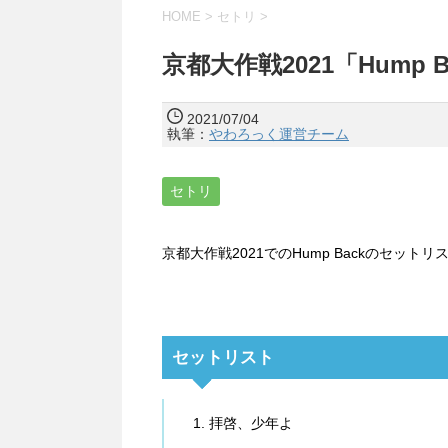
HOME
>
セトリ
>
京都大作戦2021「Hump 
2021/07/04
執筆：
やわろっく運営チーム
セトリ
京都大作戦2021でのHump Backのセット
セットリスト
拝啓、少年よ