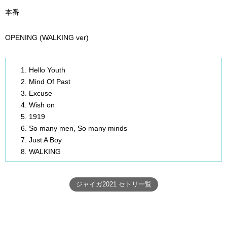
本番
OPENING (WALKING ver)
Hello Youth
Mind Of Past
Excuse
Wish on
1919
So many men, So many minds
Just A Boy
WALKING
ジャイガ2021 セトリ一覧