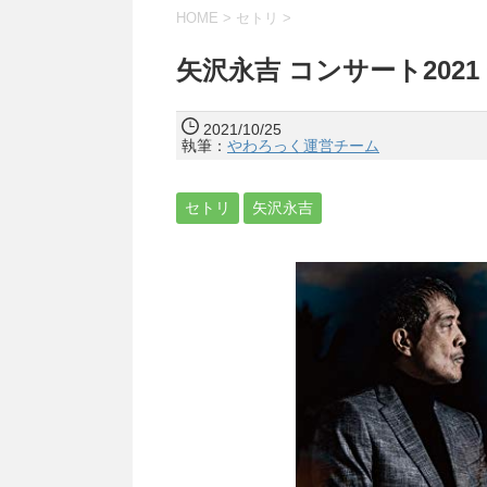
HOME
>
セトリ
>
矢沢永吉 コンサート2021
2021/10/25
執筆：
やわろっく運営チーム
セトリ
矢沢永吉