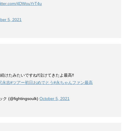
witter.com/4DWouYrT4u
ber 5, 2021
けたみたいですね‼️泣けてきたよ最高‼️
沢永吉
#ツアー初日おめでとう
#永ちゃんファン最高
@fightingsoulk)
October 5, 2021