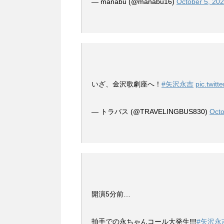
— manabu (@manabu16)
October 5, 20
いざ、金沢歌劇座へ！
#矢沢永吉
pic.twit
— トラバス (@TRAVELINGBUS830)
Octo
開演5分前…
拍手での永ちゃんコール大発生‼️‼️
#矢沢永