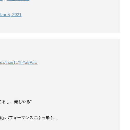
ber 5, 2021
ps://t.co/1cYhYa5PaU
てるし、俺もやる"
的なパフォーマンスにぶっ飛ぶ…