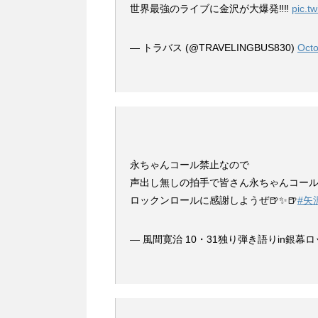
世界最強のライブに金沢が大爆発‼️‼️
pic.t
— トラバス (@TRAVELINGBUS830)
Octo
永ちゃんコール禁止なので
声出し無しの拍手で皆さん永ちゃんコール続
ロックンロールに感謝しようぜ🍺✨🍺
#矢
— 風間寛治 10・31独り弾き語りin銀幕ロック (