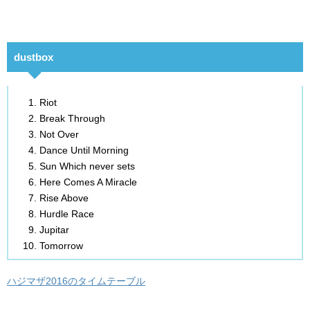
dustbox
Riot
Break Through
Not Over
Dance Until Morning
Sun Which never sets
Here Comes A Miracle
Rise Above
Hurdle Race
Jupitar
Tomorrow
ハジマザ2016のタイムテーブル