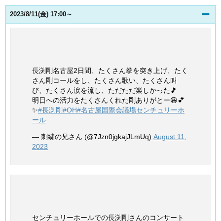
2023/8/11(金) 17:00～
長渕剛名古屋2日間、たくさん拳を突き上げ、たく
さん剛コールをし、たくさん歌い、たくさん叫
び、たくさん涙を流し、ただただ楽しかった🎵
明日への活力をたくさんくれた剛ありがとー😆💕
✨
#長渕剛
#OH
#名古屋国際会議場センチュリーホ
ール
— 刺繍の兄さん (@7Jzn0jgkajJLmUq)
August 11,
2023
センチュリーホールでの長渕剛さんのコンサート