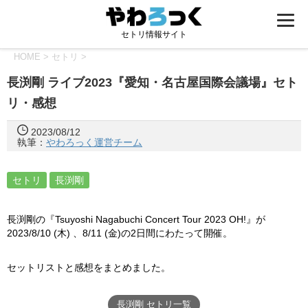
セトリ情報サイト
HOME
>
セトリ
>
長渕剛 ライブ2023『愛知・名古屋国際会議場』セト
リ・感想
2023/08/12
執筆：
やわろっく運営チーム
セトリ
長渕剛
長渕剛の『Tsuyoshi Nagabuchi Concert Tour 2023 OH!』が
2023/8/10 (木) 、8/11 (金)の2日間にわたって開催。
セットリストと感想をまとめました。
長渕剛 セトリ一覧