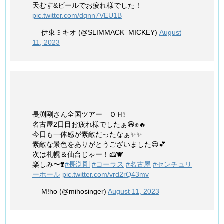
天むす&ビールでお疲れ様でした！
pic.twitter.com/dqnn7VEU1B
— 伊東ミキオ (@SLIMMACK_MICKEY)
August
11, 2023
長渕剛さん全国ツアー ＯＨ❕
名古屋2日目お疲れ様でしたぁ😆✊🔥
今日も一体感が素敵だったなぁ✨✨
素敵な景色をありがとうございました😌💕
次は札幌＆仙台じゃー！🧀🐮
楽しみ〜❣️
#長渕剛
#コーラス
#名古屋
#センチュリ
ーホール
pic.twitter.com/vrd2rQ43mv
— M!ho (@mihosinger)
August 11, 2023