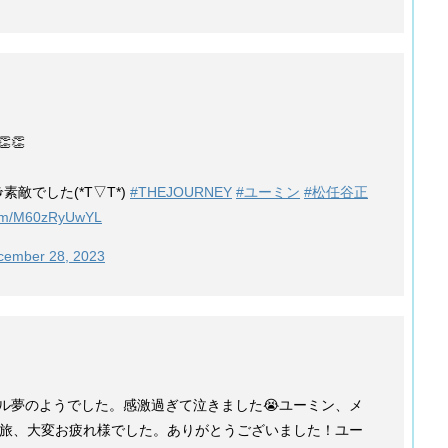
👏
素敵でした(*T▽T*)
#THEJOURNEY
#ユーミン
#松任谷正
.com/M60zRyUwYL
cember 28, 2023
ル夢のようでした。感激過ぎて泣きました😭ユーミン、メ
長旅、大変お疲れ様でした。ありがとうございました！ユー