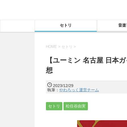
セトリ
音楽
HOME
>
セトリ
>
【ユーミン 名古屋 日本ガ
想
2023/12/29
執筆：
やわろっく運営チーム
セトリ
松任谷由実