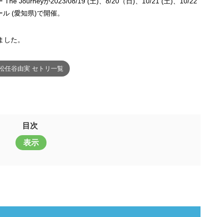
e Journeyが2023/08/19 (土)、8/20（日)、10/21 (土)、10/22
シホール (愛知県)で開催。
ました。
松任谷由実 セトリ一覧
目次
表示