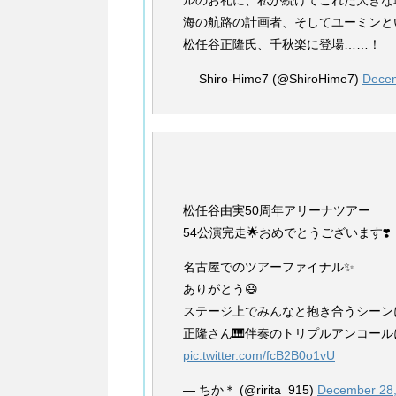
海の航路の計画者、そしてユーミンと
松任谷正隆氏、千秋楽に登場……！
— Shiro-Hime7 (@ShiroHime7)
Decem
松任谷由実50周年アリーナツアー
54公演完走🌟おめでとうございます❣️
名古屋でのツアーファイナル✨
ありがとう😃
ステージ上でみんなと抱き合うシーンに
正隆さん🎹伴奏のトリプルアンコール
pic.twitter.com/fcB2B0o1vU
— ちか＊ (@ririta_915)
December 28,