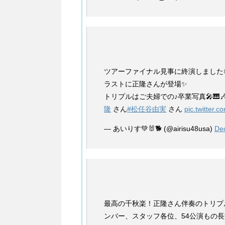
ツアーファイナル見事に終演しました👏
ラストに正隆さんが登場✨
トリプルはご夫婦での♪卒業写真🎤🎹🎶
隆
さん
#松任谷由実
さん
pic.twitter
— あいりす💚🐰🐕 (@airisu48usa)
De
最高の千秋楽！正隆さん伴奏のトリプ
ンバー、スタッフ各位、54公演もの