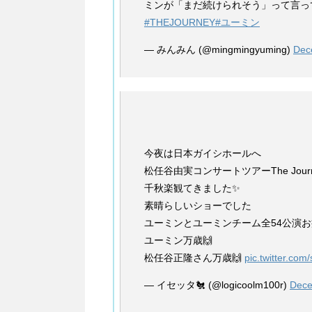
ミンが「まだ続けられそう」って言っ
#THEJOURNEY
#ユーミン
— みんみん (@mingmingyuming)
Dec
今夜は日本ガイシホールへ
松任谷由実コンサートツアーThe Journ
千秋楽観てきました✨
素晴らしいショーでした
ユーミンとユーミンチーム全54公演
ユーミン万歳🙌
松任谷正隆さん万歳🙌
pic.twitter.c
— イセッタ🐔 (@logicoolm100r)
Dece