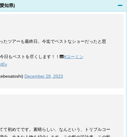
 (愛知県)
ったツアーも最終日。今迄でベストなショーだったと思
今日もベストを尽くします！！🎹
#ユーミン
xtEv
besatoshi)
December 28, 2023
てて初めてです。素晴らしい、なんという、トリプルコー
理由、大きな人物を紹介します。この船の設計者、この航