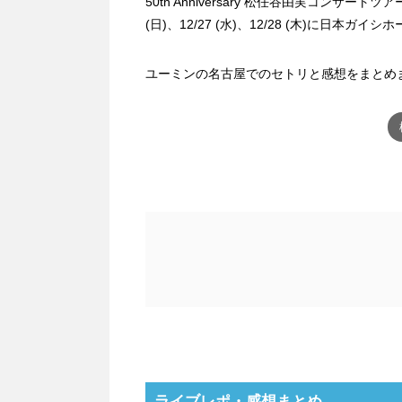
50th Anniversary 松任谷由実コンサートツアー Th
(日)、12/27 (水)、12/28 (木)に日本ガイ
ユーミンの名古屋でのセトリと感想をまとめ
ライブレポ・感想まとめ