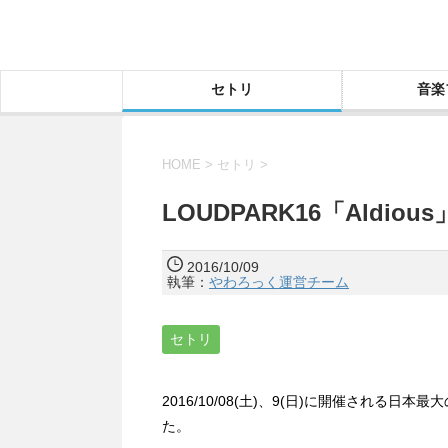
セトリ
音楽
HOME
>
セトリ
>
LOUDPARK16「Aldio
2016/10/09
執筆：
やわろっく運営チーム
セトリ
2016/10/08(土)、9(日)に開催される日
た。