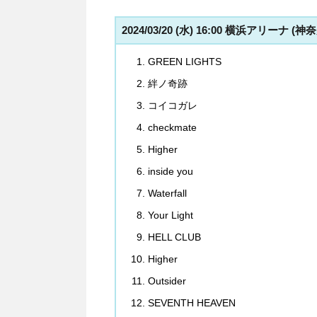
2024/03/20 (水) 16:00 横浜アリーナ (神
GREEN LIGHTS
絆ノ奇跡
コイコガレ
checkmate
Higher
inside you
Waterfall
Your Light
HELL CLUB
Higher
Outsider
SEVENTH HEAVEN