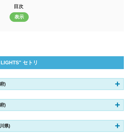
目次
表示
EEN LIGHTS" セトリ
阪府)
阪府)
奈川県)