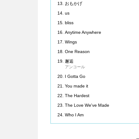
おもかげ
us
bliss
Anytime Anywhere
Wings
One Reason
邂逅
アンコール
I Gotta Go
You made it
The Hardest
The Love We've Made
Who I Am