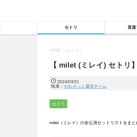
セトリ
音楽
HOME
>
セトリ
>
【 milet (ミレイ) セト
2024/03/21
執筆：
やわろっく運営チーム
セトリ
milet（ミレイ）の全公演セットリストをま